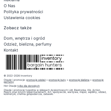
O Nas
Polityka prywatności
Ustawienia cookies
Zobacz także
Dom, wnętrza i ogród
Odzież, bielizna, perfumy
Kontakt
© 2022-2026 Inventory
Okazje i promocje:
promocje odzież
•
promocje buty
•
promocje bielizna
•
promocje
perfumy
Hot Okazje
tylko dla dorosłych
Okazje i promocje tygodnia w sklepach dyskontowych Lidl, Biedronka, Kik, Action,
Pepco oraz innych supermarketach. Art. spożywcze, warzywa, mięso, wędliny, odzież,
kosmetyki, chemia gospodarcza, zabawki.