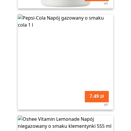
szt
7.49 zł
szt