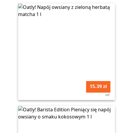
15.39 zł
szt