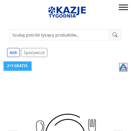
Przejdź
do
złap
treści
okazję!
Aldi
Spożywcze
2+1 GRATIS