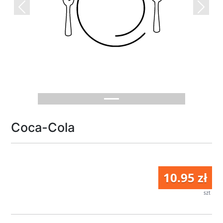
Previous
Next
Coca-Cola
10.95 zł
szt