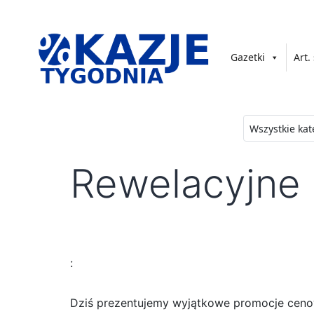
Przejdź
do
treści
Gazetki
Art.
złap
okazję!
Rewelacyjne 
:
Dziś prezentujemy wyjątkowe promocje cenowe