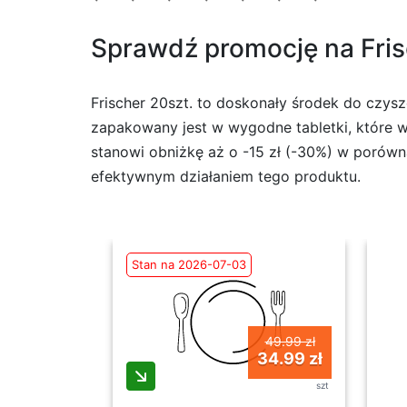
Sprawdź promocję na Fris
Frischer 20szt. to doskonały środek do czys
zapakowany jest w wygodne tabletki, które wy
stanowi obniżkę aż o -15 zł (-30%) w porówn
efektywnym działaniem tego produktu.
Stan na 2026-07-03
49.99 zł
34.99 zł
szt