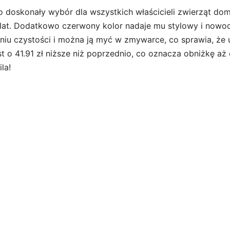
doskonały wybór dla wszystkich właścicieli zwierząt dom
e lat. Dodatkowo czerwony kolor nadaje mu stylowy i nowo
niu czystości i można ją myć w zmywarce, co sprawia, że 
st o 41.91 zł niższe niż poprzednio, co oznacza obniżkę a
la!
wona ZOLUX