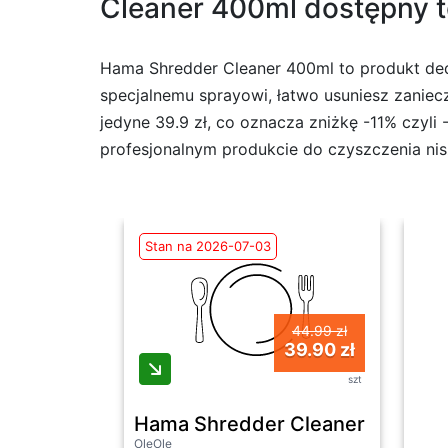
Cleaner 400ml dostępny te
Hama Shredder Cleaner 400ml to produkt ded
specjalnemu sprayowi, łatwo usuniesz zaniec
jedyne 39.9 zł, co oznacza zniżkę -11% czyli
profesjonalnym produkcie do czyszczenia nis
Stan na 2026-07-03
44.99 zł
39.90 zł
szt
Hama Shredder Cleaner 400ml
OleOle