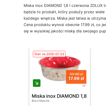
Miska inox DIAMOND 1,8 l czerwona ZOLUX to 
będzie to produkt, który posłuży przez wiel
każdego wnętrza. Miska jest łatwa w utrzyma
Cena produktu wynosi obecnie 17.99 zł, co je
się w wysokiej jakości miskę dla swojego pupi
Stan na 2026-07-03
59.90 zł
17.99 zł
szt
Miska inox DIAMOND 1,8 l czer
Brico Marche