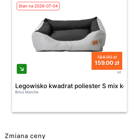
Stan na 2026-07-04
184.90 zł
159.00 zł
szt
Legowisko kwadrat poliester S mix kolor
Brico Marche
Zmiana ceny