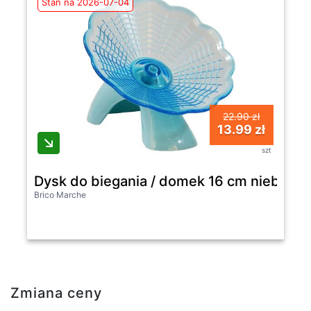
Stan na 2026-07-04
22.90 zł
13.99 zł
szt
Dysk do biegania / domek 16 cm niebies
Brico Marche
Zmiana ceny