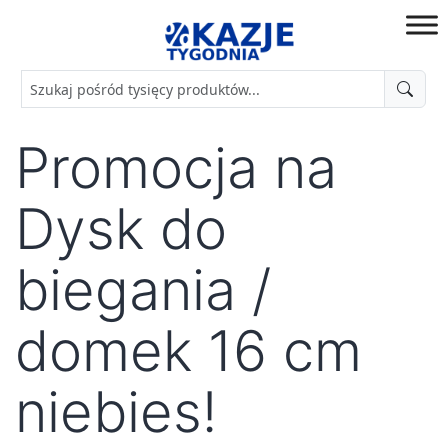
Przejdź
do
złap
treści
okazję!
Promocja na
Dysk do
biegania /
domek 16 cm
niebies!