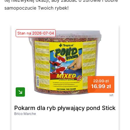
samopoczucie Twoich rybek!
Stan na 2026-07-04
22.99 zł
16.99 zł
szt
Pokarm dla ryb pływający pond Sticks mixe
Brico Marche