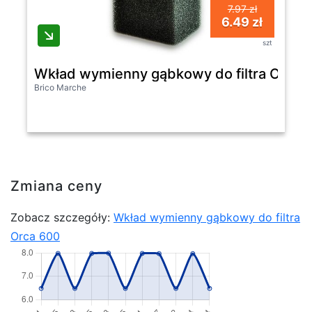
7.97 zł
6.49 zł
szt
Wkład wymienny gąbkowy do filtra Orca 
Brico Marche
Zmiana ceny
Zobacz szczegóły:
Wkład wymienny gąbkowy do filtra
Orca 600