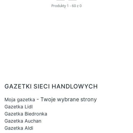
produktów pozwoli Ci znaleźć idealny ser
Produkty
1
-
60
z
0
zarówno do kanapek, sałatek, jak i dań
głównych. Dzięki różnorodności smaków i
konsystencji, każdy znajdzie u nas coś dla
siebie.
Ponadto, w naszej kategorii „Sery” oferujemy
również szeroki wybór przysmaków
serowych, takich jak serki pleśniowe, ser
topiony czy serki grillowane. Doskonale
sprawdzą się one jako dodatek do win,
GAZETKI SIECI HANDLOWYCH
wieczorem z przyjaciółmi czy na romantyczną
kolację we dwoje. Nasza platforma zakupowa
- Twoje wybrane strony
Moja gazetka
zapewni Ci szybką i wygodną możliwość
Gazetka Lidl
zamówienia ulubionych serów bez
Gazetka Biedronka
wychodzenia z domu.
Gazetka Auchan
Gazetka Aldi
Zapraszamy do zapoznania się z naszą