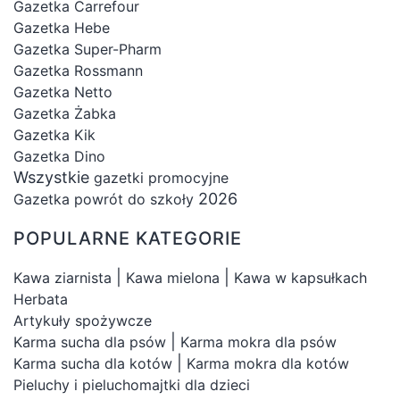
Gazetka Carrefour
bogatą ofertą w kategorii „Sery” i odkrywania
Gazetka Hebe
nowych smaków i aromatów. Niezależnie od
Gazetka Super-Pharm
tego, czy jesteś fanem serów tradycyjnych czy
Gazetka Rossmann
Gazetka Netto
poszukujesz czegoś nowego i nietypowego –
Gazetka Żabka
na naszej stronie znajdziesz wszystko, czego
Gazetka Kik
dusza zapragnie. Wybierz najlepsze produkty
Gazetka Dino
serowe i ciesz się ich wyjątkowym smakiem z
Wszystkie
gazetki promocyjne
naszej platformy zakupowej.
2026
Gazetka powrót do szkoły
POPULARNE KATEGORIE
|
|
Kawa ziarnista
Kawa mielona
Kawa w kapsułkach
Herbata
Artykuły spożywcze
|
Karma sucha dla psów
Karma mokra dla psów
|
Karma sucha dla kotów
Karma mokra dla kotów
Pieluchy i pieluchomajtki dla dzieci