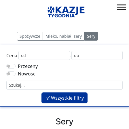
Przejdź
do
złap
treści
okazję!
Spożywcze
Mleko, nabiał, sery
Sery
Cena:
-
Przeceny
Nowości
Wszystkie filtry
Sery