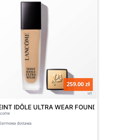
259.00 zł
szt
- Nowa, ulepszona formuła 235N
EINT IDÔLE ULTRA WEAR FOUNDATION - Nowa, 
ncome
armowa dostawa