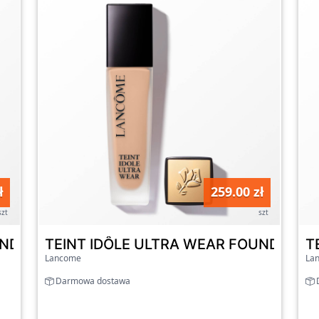
ł
259.00 zł
szt
szt
DATION - Nowa, ulepszona formuła 230W
TEINT IDÔLE ULTRA WEAR FOUNDATION 
T
Lancome
La
Darmowa dostawa
D