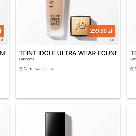
ł
259.00 zł
szt
szt
DATION - Nowa, ulepszona formuła 125W
TEINT IDÔLE ULTRA WEAR FOUNDATION -
T
Lancome
La
Darmowa dostawa
D