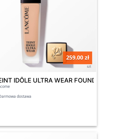
259.00 zł
szt
- Nowa, ulepszona formuła 220C
EINT IDÔLE ULTRA WEAR FOUNDATION - Nowa, 
ncome
armowa dostawa