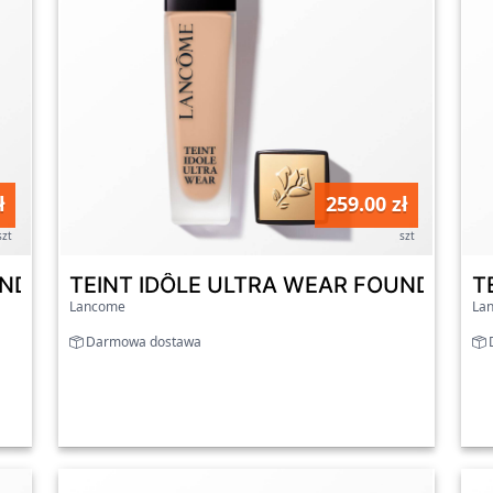
ł
259.00 zł
szt
szt
DATION - Nowa, ulepszona formuła 210C
TEINT IDÔLE ULTRA WEAR FOUNDATION 
T
Lancome
La
Darmowa dostawa
D