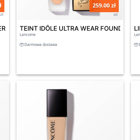
ł
259.00 zł
szt
szt
RGLOW - Odżywczy balsam do ust Berry Glow
TEINT IDÔLE ULTRA WEAR FOUNDATION -
L
Lancome
La
Darmowa dostawa
D