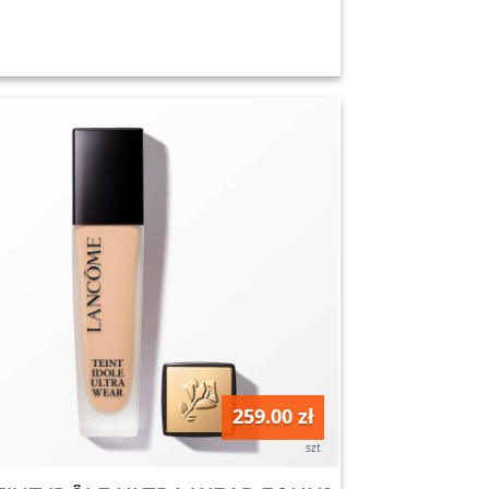
259.00 zł
szt