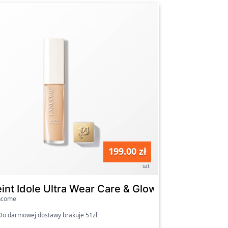
199.00 zł
szt
- Nowa, ulepszona formuła 105W
int Idole Ultra Wear Care & Glow - Rozświetlaj
ncome
o darmowej dostawy brakuje 51zł