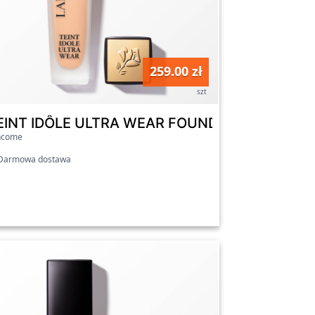
259.00 zł
szt
 Nowa, ulepszona formuła 135N
EINT IDÔLE ULTRA WEAR FOUNDATION - Nowa, 
ncome
armowa dostawa