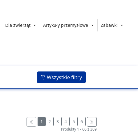
Dla zwierząt
Artykuły przemysłowe
Zabawki
Wszystkie filtry
1
2
3
4
5
6
Produkty
1
-
60
z
309