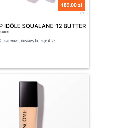
189.00 zł
szt
 Nowa, ulepszona formuła 120N
IP IDÔLE SQUALANE-12 BUTTERGLOW - Odżywcz
ncome
o darmowej dostawy brakuje 61zł