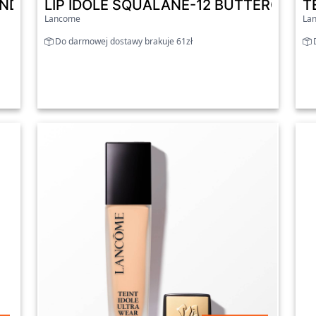
DATION - Nowa, ulepszona formuła 110C
LIP IDÔLE SQUALANE-12 BUTTERGLOW - 
T
Lancome
La
Do darmowej dostawy brakuje 61zł
D