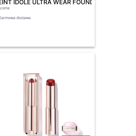
Odżywczy balsam do ust Berry Bisou
EINT IDÔLE ULTRA WEAR FOUNDATION - Nowa, 
ncome
armowa dostawa