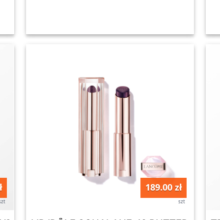
ł
189.00 zł
szt
szt