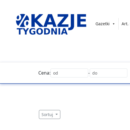
Przejdź
do
treści
Gazetki
Art.
złap
okazję!
Cena:
-
Sortuj