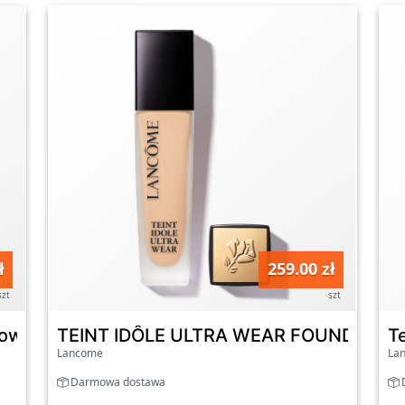
ł
259.00 zł
szt
szt
low - Rozświetlający korektor w płynie 305N
TEINT IDÔLE ULTRA WEAR FOUNDATION 
Te
Lancome
La
Darmowa dostawa
D