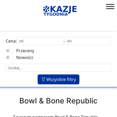
Przejdź
do
złap
treści
okazję!
Cena:
-
Przeceny
Nowości
Wszystkie filtry
Bowl & Bone Republic