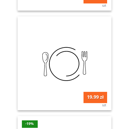
szt
19.99 zł
szt
-19%