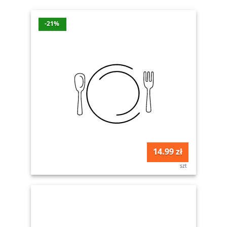
-21%
14.99 zł
szt