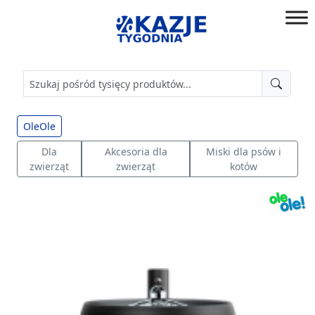
Przejdź
do
złap
treści
okazję!
OleOle
Dla
Akcesoria dla
Miski dla psów i
zwierząt
zwierząt
kotów