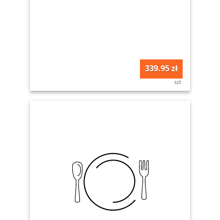
339.95 zł
szt