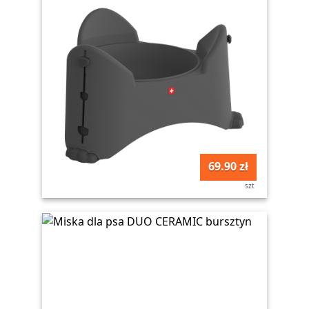
69.90 zł
szt