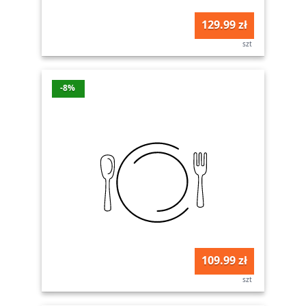
129.99 zł
szt
-8%
109.99 zł
szt