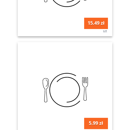
15.49 zł
szt
5.99 zł