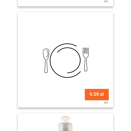
szt
9.59 zł
szt