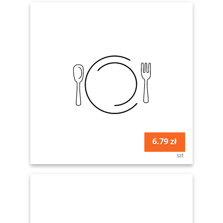
6.79 zł
szt