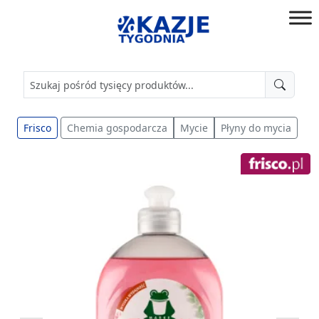
Przejdź
do
złap
treści
okazję!
Frisco
Chemia gospodarcza
Mycie
Płyny do mycia