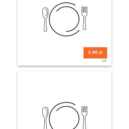
5.99 zł
szt