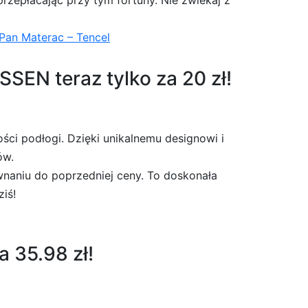
rzepłacając przy tym fortuny. Nie zwlekaj z
an Materac – Tencel
EN teraz tylko za 20 zł!
i podłogi. Dzięki unikalnemu designowi i
ów.
wnaniu do poprzedniej ceny. To doskonała
ziś!
a 35.98 zł!