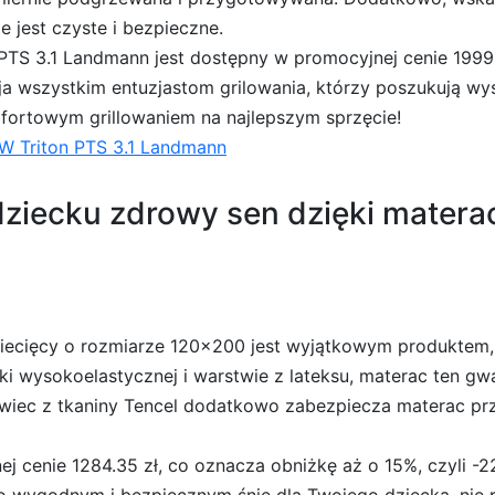
e jest czyste i bezpieczne.
 PTS 3.1 Landmann jest dostępny w promocyjnej cenie 1999 z
 wszystkim entuzjastom grilowania, którzy poszukują wyso
komfortowym grillowaniem na najlepszym sprzęcie!
kW Triton PTS 3.1 Landmann
w dziecku zdrowy sen dzięki mat
ięcy o rozmiarze 120×200 jest wyjątkowym produktem, 
ki wysokoelastycznej i warstwie z lateksu, materac ten g
owiec z tkaniny Tencel dodatkowo zabezpiecza materac prz
j cenie 1284.35 zł, co oznacza obniżkę aż o 15%, czyli -