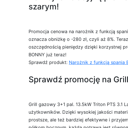
szarym!
Promocja cenowa na narożnik z funkcją spani
oznacza obniżkę o -280 zł, czyli aż 8%. Tera
oszczędnością pieniędzy dzięki korzystnej pro
BONNY już teraz!
Sprawdź produkt:
Narożnik z funkcją spania
Sprawdź promocję na Gril
Grill gazowy 3+1 pal. 13.5kW Triton PTS 3.1 
użytkowników. Dzięki wysokiej jakości mater
prostsze, ale też bardziej efektywne i przy
półkom bocznym, każda potrawa jest równom