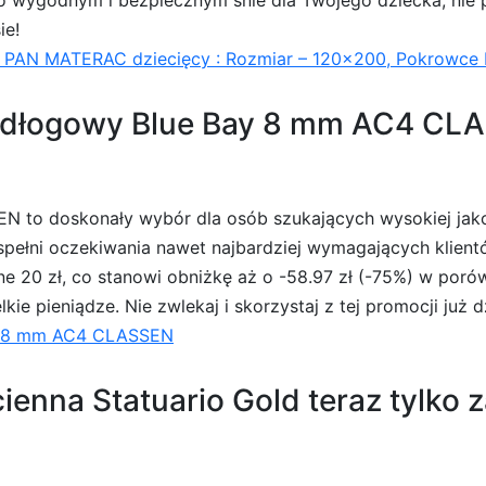
o wygodnym i bezpiecznym śnie dla Twojego dziecka, nie p
ie!
AN MATERAC dziecięcy : Rozmiar – 120×200, Pokrowce P
dłogowy Blue Bay 8 mm AC4 CLASS
to doskonały wybór dla osób szukających wysokiej jakośc
spełni oczekiwania nawet najbardziej wymagających klient
e 20 zł, co stanowi obniżkę aż o -58.97 zł (-75%) w poró
ie pieniądze. Nie zwlekaj i skorzystaj z tej promocji już d
y 8 mm AC4 CLASSEN
cienna Statuario Gold teraz tylko z