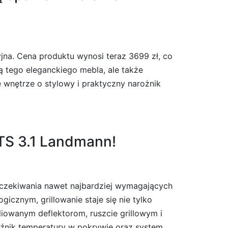
jna. Cena produktu wynosi teraz 3699 zł, co
ią tego eleganckiego mebla, ale także
je wnętrze o stylowy i praktyczny narożnik
PTS 3.1 Landmann!
i oczekiwania nawet najbardziej wymagających
cznym, grillowanie staje się nie tylko
liowanym deflektorom, ruszcie grillowym i
nik temperatury w pokrywie oraz system