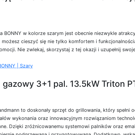
a BONNY w kolorze szarym jest obecnie niezwykle atrakcy
z możesz cieszyć się nie tylko komfortem i funkcjonalnośc
mocji. Nie zwlekaj, skorzystaj z tej okazji i uzupełnij swo
 BONNY | Szary
l gazowy 3+1 pal. 13.5kW Triton 
Landmann to doskonały sprzęt do grillowania, który spełn
iałów wykonania oraz innowacyjnym rozwiązaniom technologi
jemne. Dzięki zróżnicowanemu systemowi palników oraz ema
iernie podgrzewana i przygotowywana. Dodatkowo, wskaź