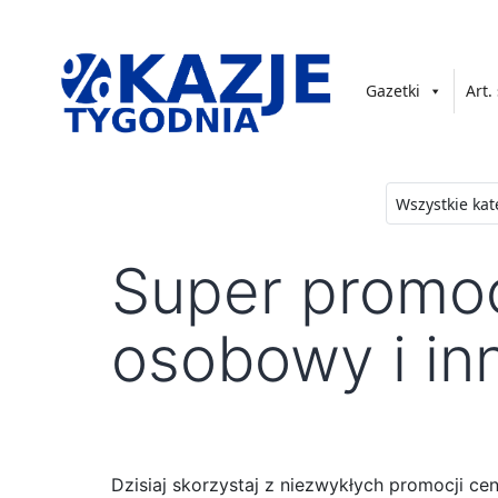
Przejdź
do
treści
Gazetki
Art.
złap
okazję!
Super promoc
osobowy i in
Dzisiaj skorzystaj z niezwykłych promocji c