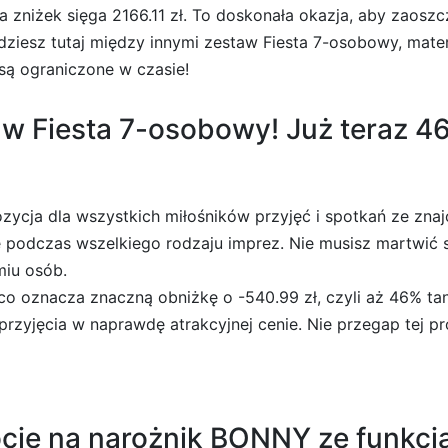
a zniżek sięga 2166.11 zł. To doskonała okazja, aby zaosz
dziesz tutaj między innymi zestaw Fiesta 7-osobowy, mate
są ograniczone w czasie!
w Fiesta 7-osobowy! Już teraz 46
ycja dla wszystkich miłośników przyjęć i spotkań ze znaj
 podczas wszelkiego rodzaju imprez. Nie musisz martwić si
miu osób.
co oznacza znaczną obniżkę o -540.99 zł, czyli aż 46% tan
przyjęcia w naprawdę atrakcyjnej cenie. Nie przegap tej pr
cję na narożnik BONNY ze funkcją