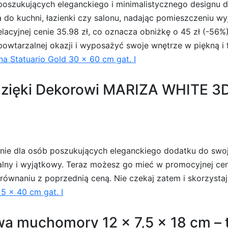
poszukujących eleganckiego i minimalistycznego designu d
a do kuchni, łazienki czy salonu, nadając pomieszczeniu wy
lacyjnej cenie 35.98 zł, co oznacza obniżkę o 45 zł (-56%
epowtarzalnej okazji i wyposażyć swoje wnętrze w piękną i 
na Statuario Gold 30 x 60 cm gat. I
dzięki Dekorowi MARIZA WHITE 3D
nie dla osób poszukujących eleganckiego dodatku do swo
alny i wyjątkowy. Teraz możesz go mieć w promocyjnej cenie
ównaniu z poprzednią ceną. Nie czekaj zatem i skorzystaj z
 x 40 cm gat. I
 muchomory 12 x 7,5 x 18 cm – te