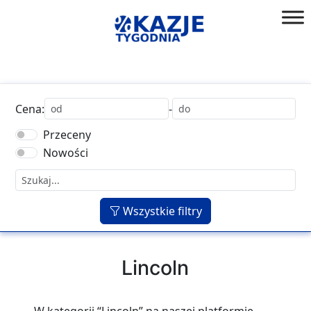
Przejdź
do
złap
treści
okazję!
Cena:
-
Przeceny
Nowości
Wszystkie filtry
Lincoln