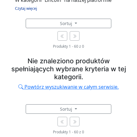
W kategorii “Lincoln” na naszej platformie
zakupowej znajdziesz szeroki wybór
Czytaj więcej
produktów związanych z marką Lincoln.
Sortuj
Linclon ofetuje przede wszystkim produkty w
kategoriach
karma sucha dla psów
,
karma
sucha dla kotów
oraz
przysmaki dla psów
, a
Produkty
1
-
60
z
0
także akcesoria dla zwierząt, takie jak smycze
Nie znaleziono produktów
czy obroże.
spełniających wybrane kryteria w tej
kategorii.
Powtórz wyszukiwanie w całym serwisie.
Sortuj
Produkty
1
-
60
z
0