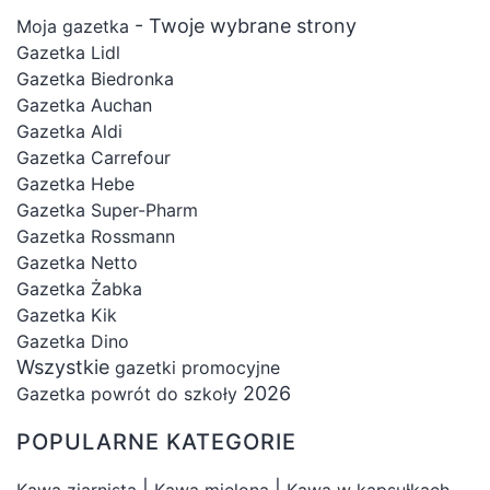
- Twoje wybrane strony
Moja gazetka
Gazetka Lidl
Gazetka Biedronka
Gazetka Auchan
Gazetka Aldi
Gazetka Carrefour
Gazetka Hebe
Gazetka Super-Pharm
Gazetka Rossmann
Gazetka Netto
Gazetka Żabka
Gazetka Kik
Gazetka Dino
Wszystkie
gazetki promocyjne
2026
Gazetka powrót do szkoły
POPULARNE KATEGORIE
|
|
Kawa ziarnista
Kawa mielona
Kawa w kapsułkach