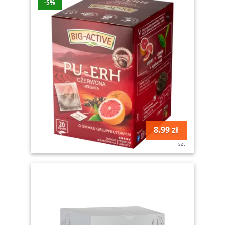
-5%
8.99 zł
szt