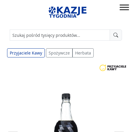
Przejdź
do
złap
treści
okazję!
Przyjaciele Kawy
Spożywcze
Herbata