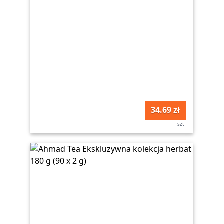
34.69 zł
szt