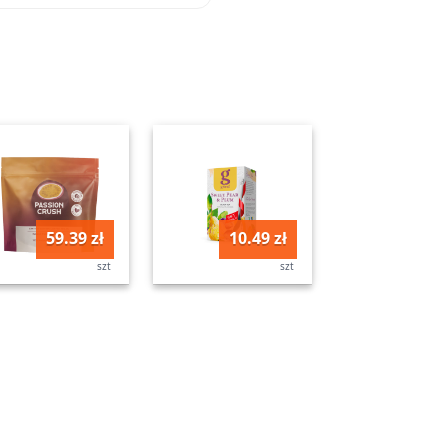
59.39 zł
10.49 zł
szt
szt