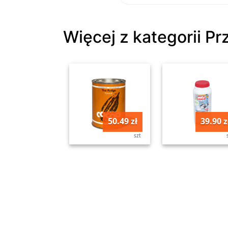
Więcej z kategorii Pr
50.49 zł
39.90 z
szt