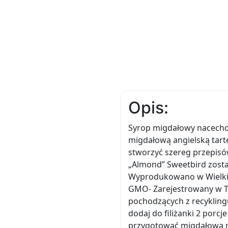
Opis:
Syrop migdałowy nacecho
migdałową angielską tartę
stworzyć szereg przepisów
„Almond” Sweetbird zost
Wyprodukowano w Wielkie
GMO- Zarejestrowany w T
pochodzących z recyklin
dodaj do filiżanki 2 porc
przygotować migdałową mr