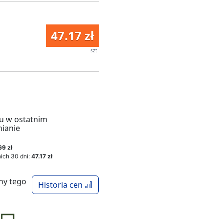
47.17 zł
szt
u w ostatnim
mianie
69 zł
ich 30 dni:
47.17 zł
ny tego
Historia cen