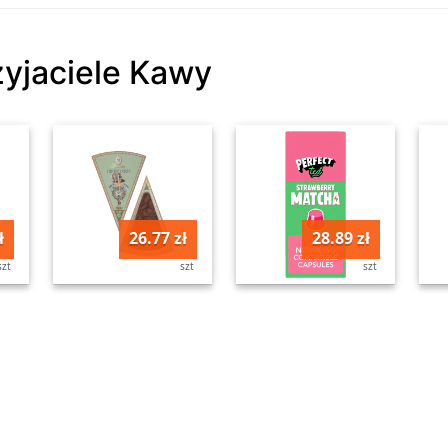
zyjaciele Kawy
ł
26.77 zł
28.89 zł
szt
szt
szt