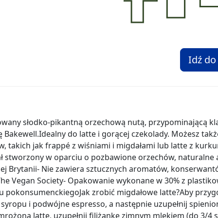
Idź do
wany słodko-pikantną orzechową nutą, przypominającą kla
 Bakewell.Idealny do latte i gorącej czekolady. Możesz także
, takich jak frappé z wiśniami i migdałami lub latte z kur
ał stworzony w oparciu o pozbawione orzechów, naturalne
j Brytanii- Nie zawiera sztucznych aromatów, konserwant
he Vegan Society- Opakowanie wykonane w 30% z plastiko
gu pokonsumenckiegoJak zrobić migdałowe latte?Aby przyg
je syropu i podwójne espresso, a następnie uzupełnij spien
ożoną latte, uzupełnij filiżankę zimnym mlekiem (do 3/4 sz