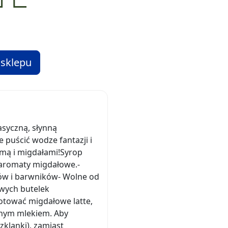
 sklepu
syczną, słynną
 puścić wodze fantazji i
kumą i migdałami!Syrop
 aromaty migdałowe.-
ów i barwników- Wolne od
wych butelek
otować migdałowe latte,
ionym mlekiem. Aby
klanki), zamiast