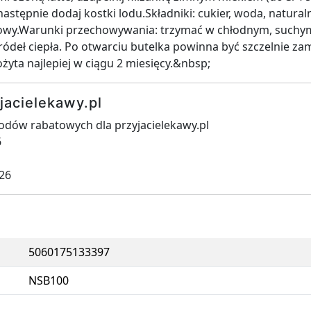
następnie dodaj kostki lodu.Składniki: cukier, woda, natura
owy.Warunki przechowywania: trzymać w chłodnym, suchym
ródeł ciepła. Po otwarciu butelka powinna być szczelnie za
żyta najlepiej w ciągu 2 miesięcy.&nbsp;
jacielekawy.pl
odów rabatowych dla przyjacielekawy.pl
6
026
5060175133397
NSB100