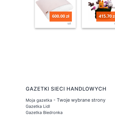
600.00 zł
415.70 z
szt
GAZETKI SIECI HANDLOWYCH
- Twoje wybrane strony
Moja gazetka
Gazetka Lidl
Gazetka Biedronka