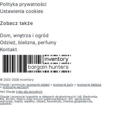
Polityka prywatności
Ustawienia cookies
Zobacz także
Dom, wnętrza i ogród
Odzież, bielizna, perfumy
Kontakt
© 2022-2026 Inventory
Okazje i promocje:
promocje odzież
•
promocje buty
•
promocje bielizna
•
promocje perfumy
Hot Okazje
tylko dla dorosłych
Okazje i promocje tygodnia w sklepach dyskontowych Lidl, Biedronka,
Kik, Action, Pepco oraz innych supermarketach. Art. spożywcze,
warzywa, mięso, wędliny, odzież, kosmetyki, chemia gospodarcza,
zabawki.