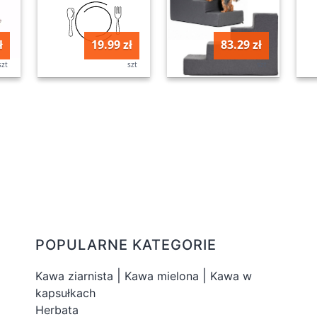
ł
19.99 zł
83.29 zł
szt
szt
szt
POPULARNE KATEGORIE
|
|
Kawa ziarnista
Kawa mielona
Kawa w
kapsułkach
Herbata