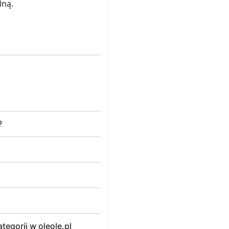
lną.
?
egorii w oleole.pl