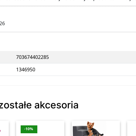
026
703674402285
1346950
zostałe akcesoria
-10%