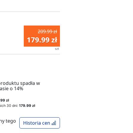
209.99 zł
179.99 zł
szt
produktu spadła w
asie o 14%
99 zł
ich 30 dni:
179.99 zł
ny tego
Historia cen