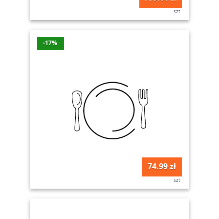
szt
-17%
74.99 zł
szt