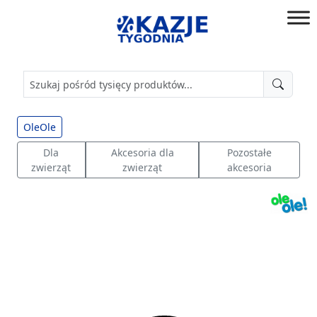
Przejdź
do
złap
treści
okazję!
OleOle
Dla
Akcesoria dla
Pozostałe
zwierząt
zwierząt
akcesoria