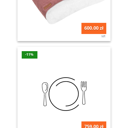
600.00 zł
szt
-11%
759.00 zł