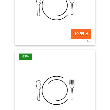
19.99 zł
szt
-35%