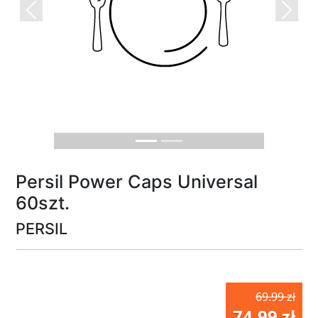
Previous
Next
Persil Power Caps Universal
60szt.
PERSIL
69.99 zł
74.99 zł