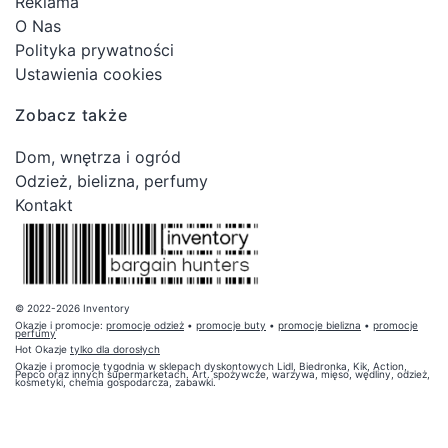
Reklama
O Nas
Polityka prywatności
Ustawienia cookies
Zobacz także
Dom, wnętrza i ogród
Odzież, bielizna, perfumy
Kontakt
© 2022-2026 Inventory
Okazje i promocje:
promocje odzież
•
promocje buty
•
promocje bielizna
•
promocje
perfumy
Hot Okazje
tylko dla dorosłych
Okazje i promocje tygodnia w sklepach dyskontowych Lidl, Biedronka, Kik, Action,
Pepco oraz innych supermarketach. Art. spożywcze, warzywa, mięso, wędliny, odzież,
kosmetyki, chemia gospodarcza, zabawki.