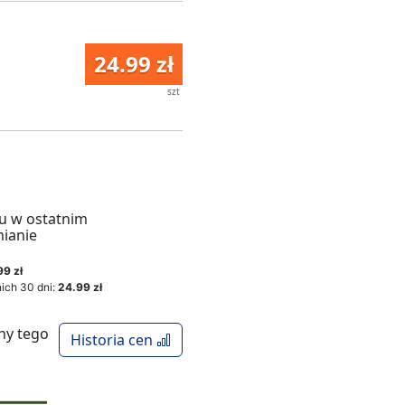
24.99 zł
szt
u w ostatnim
mianie
99 zł
ich 30 dni:
24.99 zł
ny tego
Historia cen