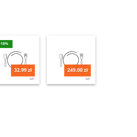
-18%
32.99 zł
249.00 zł
szt
szt