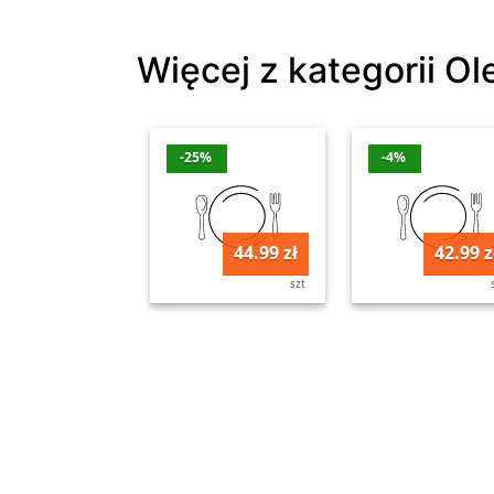
Więcej z kategorii Ol
-25%
-4%
44.99 zł
42.99 z
szt