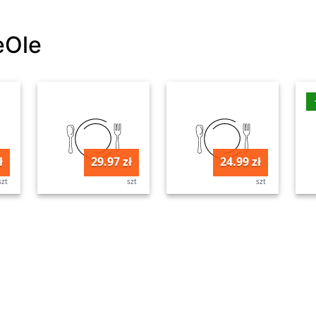
eOle
ł
29.97 zł
24.99 zł
szt
szt
szt