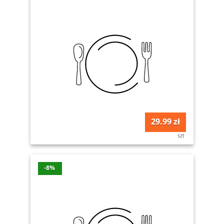
29.99 zł
szt
-8%