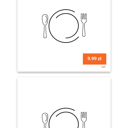
9.99 zł
szt