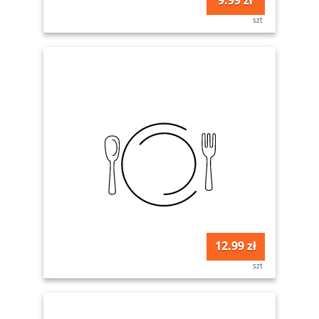
szt
12.99 zł
szt