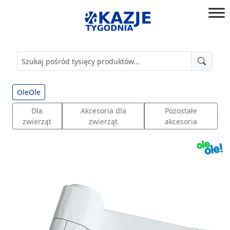
Przejdź
do
złap
treści
okazję!
OleOle
Dla
Akcesoria dla
Pozostałe
zwierząt
zwierząt
akcesoria