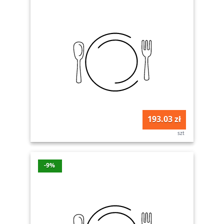
193.03 zł
szt
-9%