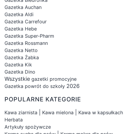
Gazetka Auchan
Gazetka Aldi
Gazetka Carrefour
Gazetka Hebe
Gazetka Super-Pharm
Gazetka Rossmann
Gazetka Netto
Gazetka Żabka
Gazetka Kik
Gazetka Dino
Wszystkie
gazetki promocyjne
2026
Gazetka powrót do szkoły
POPULARNE KATEGORIE
|
|
Kawa ziarnista
Kawa mielona
Kawa w kapsułkach
Herbata
Artykuły spożywcze
|
Karma sucha dla psów
Karma mokra dla psów