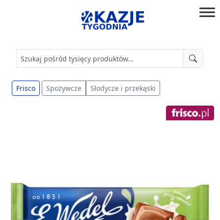
Przejdź
do
złap
treści
okazję!
Frisco
Spożywcze
Słodycze i przekąski