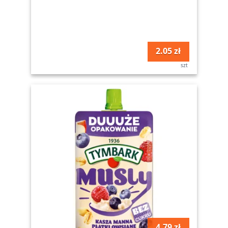
2.05 zł
szt
4.79 zł