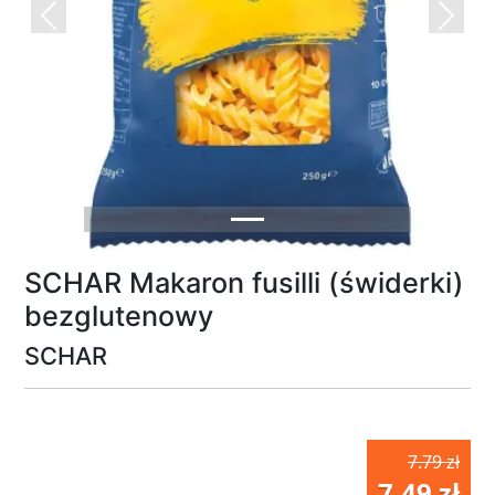
Previous
Next
SCHAR Makaron fusilli (świderki)
bezglutenowy
SCHAR
7.79 zł
7.49 zł