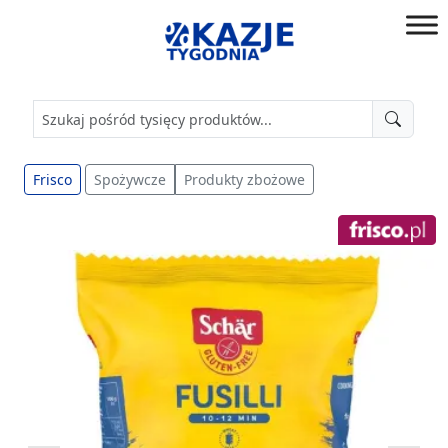
Przejdź
do
złap
treści
okazję!
Frisco
Spożywcze
Produkty zbożowe