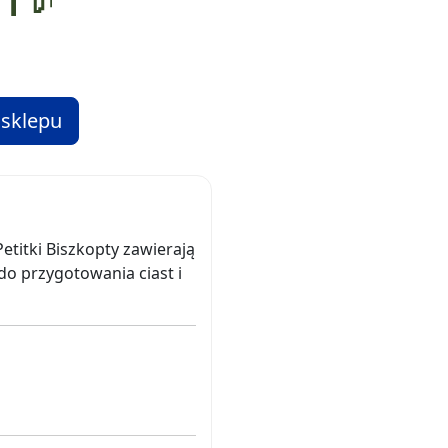
 sklepu
Petitki Biszkopty zawierają
 do przygotowania ciast i