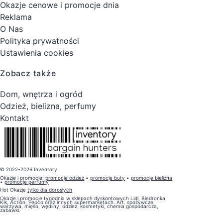
Okazje cenowe i promocje dnia
Reklama
O Nas
Polityka prywatności
Ustawienia cookies
Zobacz także
Dom, wnętrza i ogród
Odzież, bielizna, perfumy
Kontakt
© 2022-2026 Inventory
Okazje i promocje:
promocje odzież
•
promocje buty
•
promocje bielizna
•
promocje perfumy
Hot Okazje
tylko dla dorosłych
Okazje i promocje tygodnia w sklepach dyskontowych Lidl, Biedronka,
Kik, Action, Pepco oraz innych supermarketach. Art. spożywcze,
warzywa, mięso, wędliny, odzież, kosmetyki, chemia gospodarcza,
zabawki.