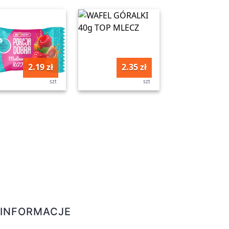
2.19 zł
2.35 zł
szt
szt
INFORMACJE