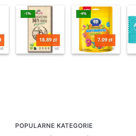
-1%
-4%
ł
18.89 zł
7.09 zł
szt
szt
szt
POPULARNE KATEGORIE