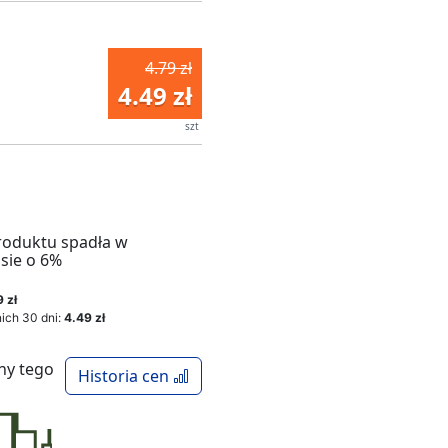
4.79 zł
4.49 zł
szt
roduktu spadła w
sie o 6%
 zł
ich 30 dni:
4.49 zł
ny tego
Historia cen