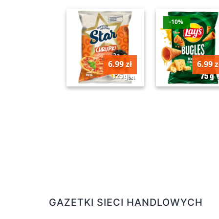
-10%
6.99 zł
6.99 z
szt
GAZETKI SIECI HANDLOWYCH