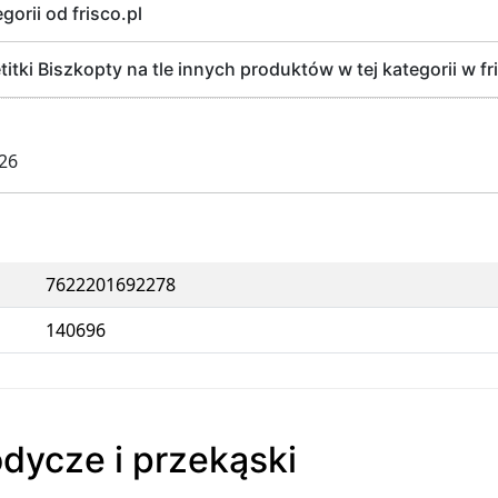
gorii od frisco.pl
ki Biszkopty na tle innych produktów w tej kategorii w fr
026
7622201692278
140696
odycze i przekąski