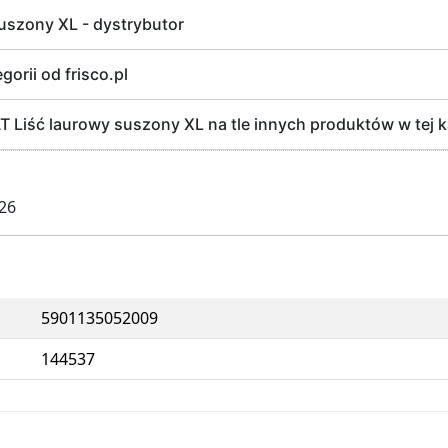
uszony XL - dystrybutor
gorii od frisco.pl
iść laurowy suszony XL na tle innych produktów w tej kat
026
5901135052009
144537