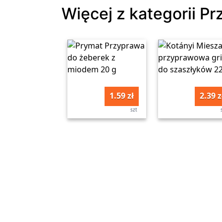
Więcej z kategorii P
1.59 zł
2.39 z
szt