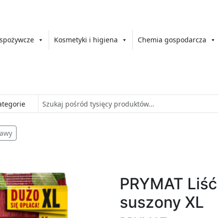
 spożywcze
Kosmetyki i higiena
Chemia gospodarcza
rawy
PRYMAT Liść
suszony XL