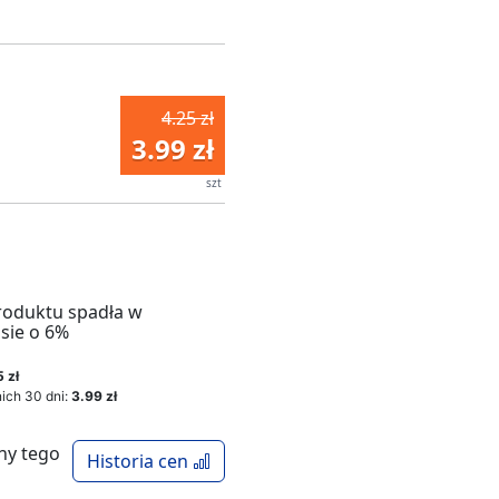
4.25 zł
3.99 zł
szt
roduktu spadła w
sie o 6%
 zł
ich 30 dni:
3.99 zł
ny tego
Historia cen