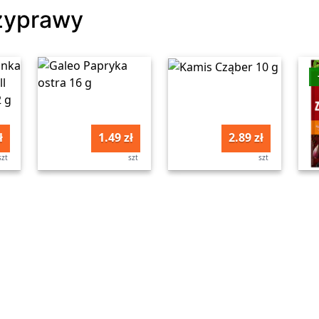
rzyprawy
ł
1.49 zł
2.89 zł
szt
szt
szt