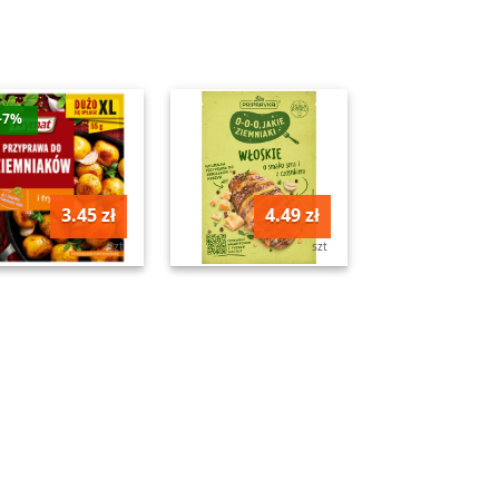
-7%
3.45 zł
4.49 zł
szt
szt