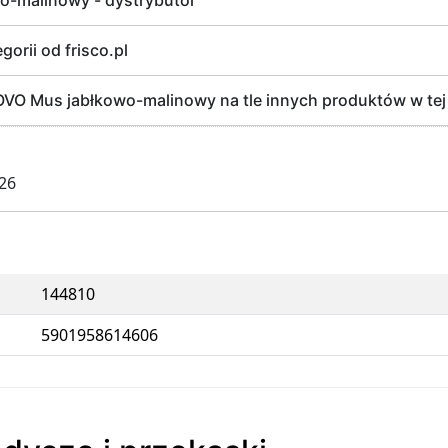
-malinowy - dystrybutor
gorii od frisco.pl
 Mus jabłkowo-malinowy na tle innych produktów w tej ka
026
144810
5901958614606