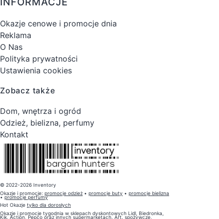
INFORMACJE
Okazje cenowe i promocje dnia
Reklama
O Nas
Polityka prywatności
Ustawienia cookies
Zobacz także
Dom, wnętrza i ogród
Odzież, bielizna, perfumy
Kontakt
© 2022-2026 Inventory
Okazje i promocje:
promocje odzież
•
promocje buty
•
promocje bielizna
•
promocje perfumy
Hot Okazje
tylko dla dorosłych
Okazje i promocje tygodnia w sklepach dyskontowych Lidl, Biedronka,
Kik, Action, Pepco oraz innych supermarketach. Art. spożywcze,