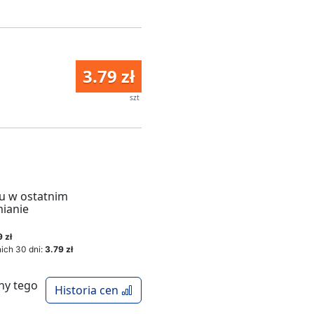
3.79 zł
szt
u w ostatnim
mianie
 zł
ich 30 dni:
3.79 zł
ny tego
Historia cen