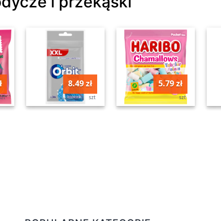
odycze i przekąski
ł
8.49 zł
5.79 zł
szt
szt
szt