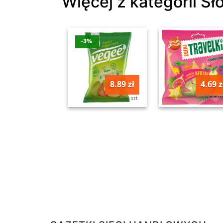
Więcej z kategorii Sł
-3%
8.89 zł
4.69 z
szt