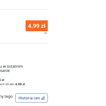
4.99 zł
szt
u w ostatnim
mianie
 zł
ich 30 dni:
4.99 zł
ny tego
Historia cen