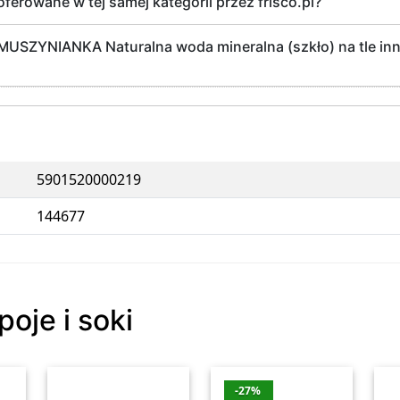
oferowane w tej samej kategorii przez frisco.pl?
a MUSZYNIANKA Naturalna woda mineralna (szkło) na tle in
5901520000219
144677
poje i soki
-27%