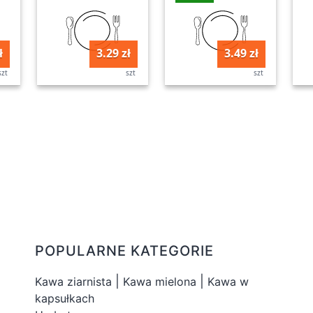
ł
3.29 zł
3.49 zł
szt
szt
szt
POPULARNE KATEGORIE
|
|
Kawa ziarnista
Kawa mielona
Kawa w
kapsułkach