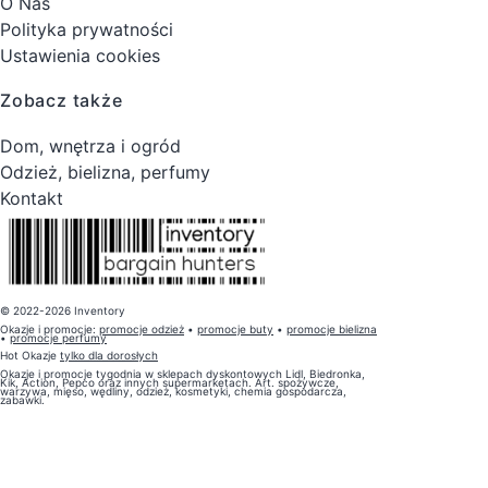
O Nas
Polityka prywatności
Ustawienia cookies
Zobacz także
Dom, wnętrza i ogród
Odzież, bielizna, perfumy
Kontakt
© 2022-2026 Inventory
Okazje i promocje:
promocje odzież
•
promocje buty
•
promocje bielizna
•
promocje perfumy
Hot Okazje
tylko dla dorosłych
Okazje i promocje tygodnia w sklepach dyskontowych Lidl, Biedronka,
Kik, Action, Pepco oraz innych supermarketach. Art. spożywcze,
warzywa, mięso, wędliny, odzież, kosmetyki, chemia gospodarcza,
zabawki.