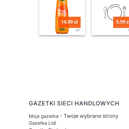
14.99 zł
5.59 z
szt
GAZETKI SIECI HANDLOWYCH
- Twoje wybrane strony
Moja gazetka
Gazetka Lidl