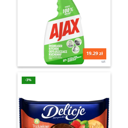
19.29 zł
szt
-3%