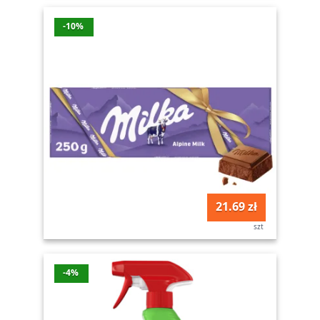
-10%
21.69 zł
szt
-4%