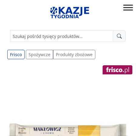
Przejdź
do
złap
treści
okazję!
Frisco
Spożywcze
Produkty zbożowe