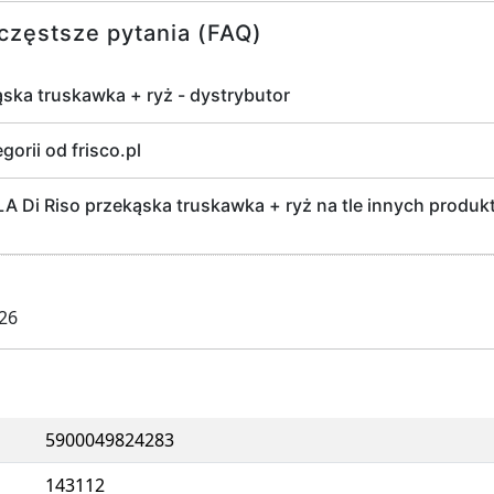
częstsze pytania (FAQ)
ska truskawka + ryż - dystrybutor
gorii od frisco.pl
Di Riso przekąska truskawka + ryż na tle innych produktó
026
5900049824283
143112