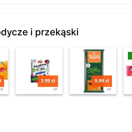
odycze i przekąski
ł
3.99 zł
9.99 zł
szt
szt
szt