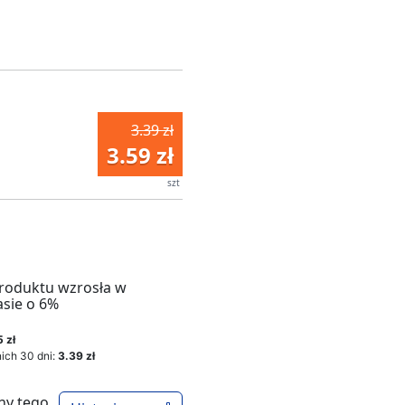
3.39 zł
3.59 zł
szt
roduktu wzrosła w
asie o 6%
 zł
ich 30 dni:
3.39 zł
ny tego