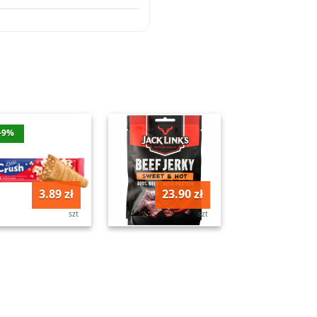
-9%
3.89 zł
23.90 zł
szt
szt