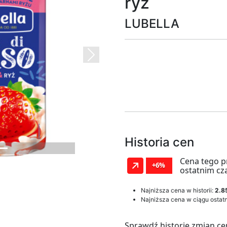
ryż
LUBELLA
Next
Historia cen
Cena tego p
+6%
ostatnim cz
Najniższa cena w historii:
2.85
Najniższa cena w ciągu ostatn
Sprawdź historię zmian ce