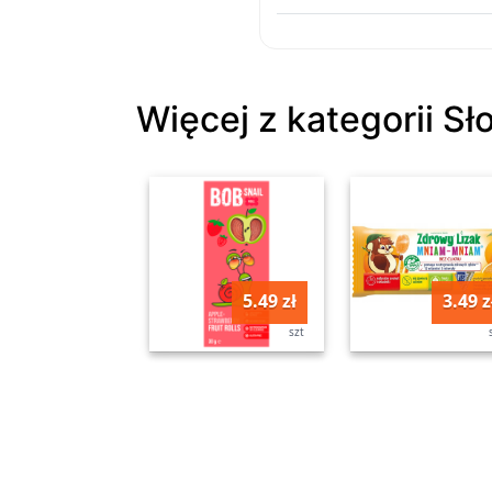
Więcej z kategorii Sł
5.49 zł
3.49 z
szt