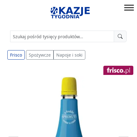
Przejdź
do
złap
treści
okazję!
Frisco
Spożywcze
Napoje i soki