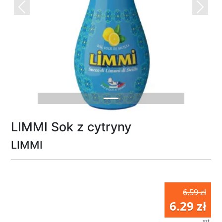
Previous
Next
LIMMI Sok z cytryny
LIMMI
6.59 zł
6.29 zł
szt