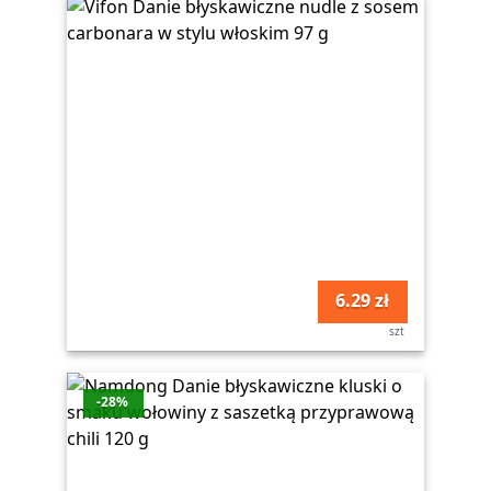
6.29 zł
szt
-28%