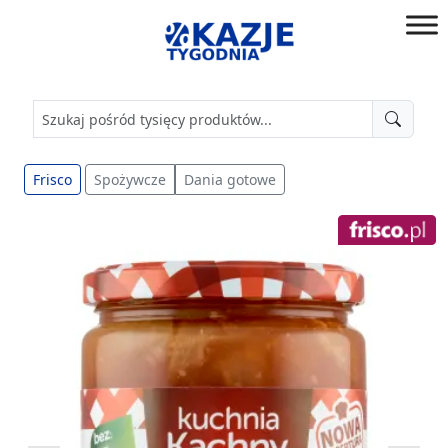
Przejdź
do
złap
treści
okazję!
Frisco
Spożywcze
Dania gotowe