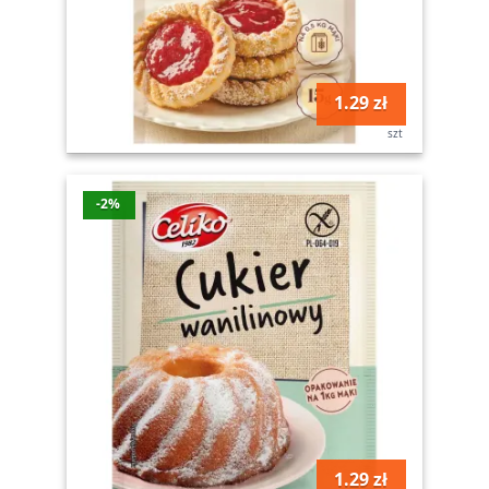
1.29 zł
szt
-2%
1.29 zł