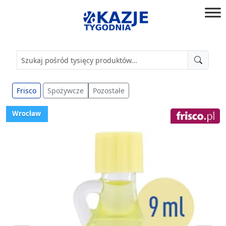
Przejdź
do
złap
treści
okazję!
Frisco
Spożywcze
Pozostałe
Wrocław