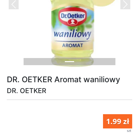
Previous
Next
DR. OETKER Aromat waniliowy
DR. OETKER
1.99 zł
szt