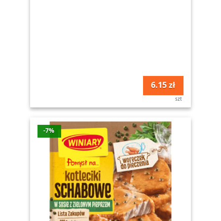
6.15 zł
szt
-7%