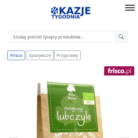
Przejdź
do
złap
treści
okazję!
Frisco
Spożywcze
Przyprawy