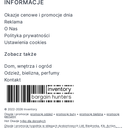
INFORMACJE
Okazje cenowe i promocje dnia
Reklama
O Nas
Polityka prywatności
Ustawienia cookies
Zobacz także
Dom, wnętrza i ogród
Odzież, bielizna, perfumy
Kontakt
© 2022-2026 Inventory
Okazje i promocje:
promocje odzież
•
promocje buty
•
promocje bielizna
•
promocje
perfumy
Hot Okazje
tylko dla dorosłych
Okazje i promocje tygodnia w sklepach dyskontowych Lidl, Biedronka, Kik, Action,