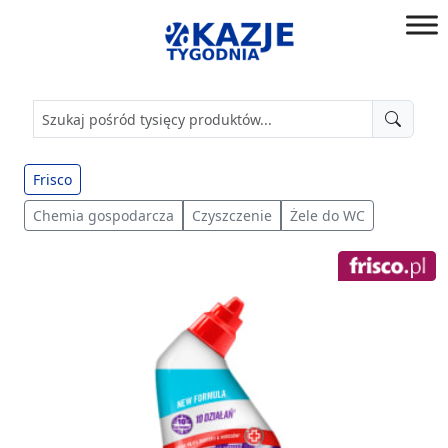
Przejdź
do
złap
treści
okazję!
Frisco
Chemia gospodarcza
Czyszczenie
Żele do WC