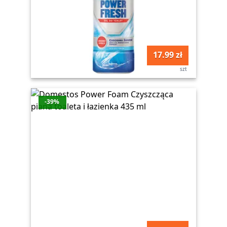
17.99 zł
szt
-39%