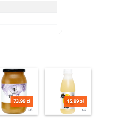
73.99 zł
15.99 zł
szt
szt