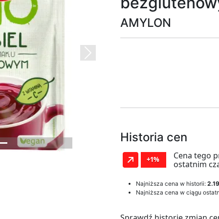
bezglutenow
AMYLON
Next
Historia cen
Cena tego p
+1%
ostatnim cz
Najniższa cena w historii:
2.19
Najniższa cena w ciągu ostatn
Sprawdź historię zmian ce