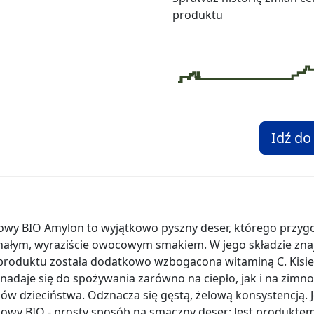
produktu
Idź do
iowy BIO Amylon to wyjątkowo pyszny deser, którego przyg
nałym, wyraziście owocowym smakiem. W jego składzie znajd
 produktu została dodatkowo wzbogacona witaminą C. Kisiel
adaje się do spożywania zarówno na ciepło, jak i na zimno. 
ów dzieciństwa. Odznacza się gęstą, żelową konsystencją. J
śniowy BIO - prosty sposób na smaczny deser: Jest produk