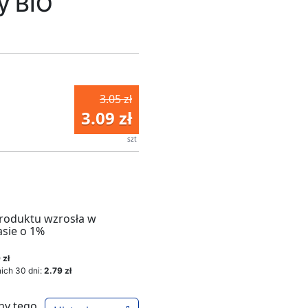
y BIO
3.05 zł
3.09 zł
szt
roduktu wzrosła w
asie o 1%
 zł
ich 30 dni:
2.79 zł
ny tego