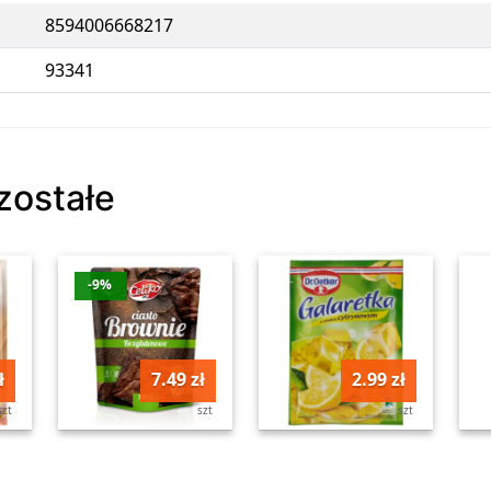
8594006668217
93341
zostałe
-9%
ł
7.49 zł
2.99 zł
szt
szt
szt