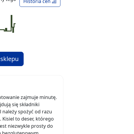
Historia cen
 sklepu
otowanie zajmuje minutę.
ują się składniki
 należy spożyć od razu
Kisiel to deser, którego
est niezwykle prosty do
tem bezglutenowym