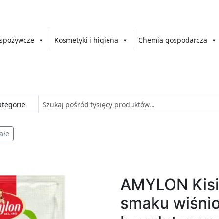
 spożywcze
Kosmetyki i higiena
Chemia gospodarcza
ałe
AMYLON Kisie
smaku wiśnio