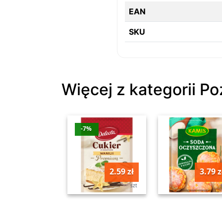
EAN
SKU
Więcej z kategorii Po
-7%
2.59 zł
3.79 z
szt