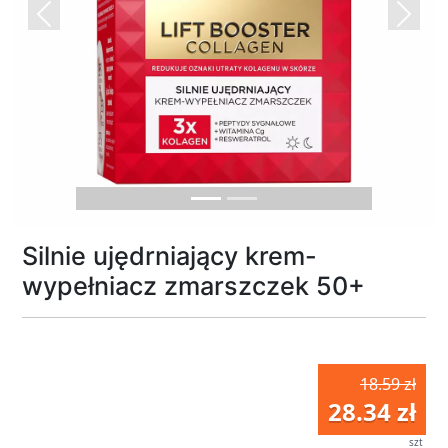
Previous
Next
Silnie ujędrniający krem-
wypełniacz zmarszczek 50+
18.59 zł
28.34 zł
szt