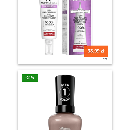
38.99 zł
szt
-21%