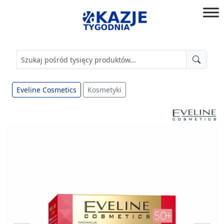
Przejdź
do
złap
treści
okazję!
Eveline Cosmetics
Kosmetyki