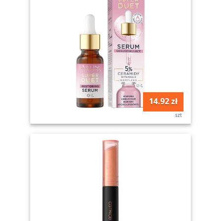
14.92 zł
szt