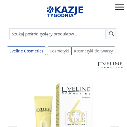
Przejdź
do
złap
treści
okazję!
Eveline Cosmetics
Kosmetyki
Kosmetyki do twarzy