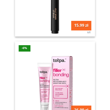
15.99 zł
szt
-6%
36.99 zł