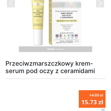
Previous
Next
Przeciwzmarszczkowy krem-
serum pod oczy z ceramidami
14.89 zł
15.73 zł
szt