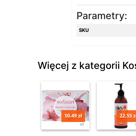
Parametry:
SKU
Więcej z kategorii Ko
10.49 zł
22.55 z
szt