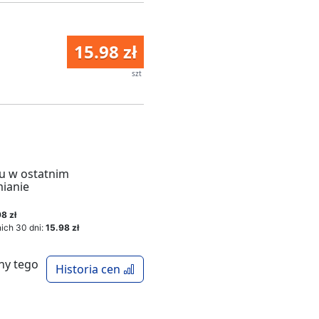
15.98 zł
szt
u w ostatnim
mianie
8 zł
ich 30 dni:
15.98 zł
ny tego
Historia cen