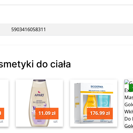
5903416058311
smetyki do ciała
ł
11.09 zł
176.99 zł
szt
szt
szt