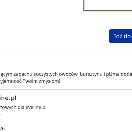
Idź do
jącym zapachu soczystych owoców, bursztynu i piżma doda C
zyjemność Twoim zmysłom!
ine.pl
owych dla eveline.pl
6
026