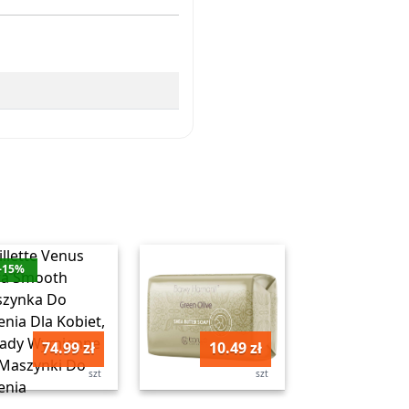
-15%
74.99 zł
10.49 zł
szt
szt