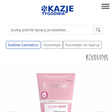
Przejdź
do
złap
treści
okazję!
Eveline Cosmetics
Kosmetyki
Kosmetyki do twarzy