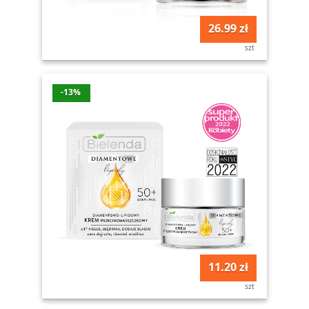
26.99 zł
szt
-13%
11.20 zł
szt