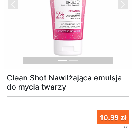
Previous
Next
Clean Shot Nawilżająca emulsja
do mycia twarzy
10.99 zł
szt