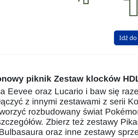
Idź do
owy piknik Zestaw klocków HD
la Eevee oraz Lucario i baw się raz
czyć z innymi zestawami z serii Ko
tworzyć rozbudowany świat Pokémo
szczegółów. Zbierz też zestawy Pika
Bulbasaura oraz inne zestawy spr