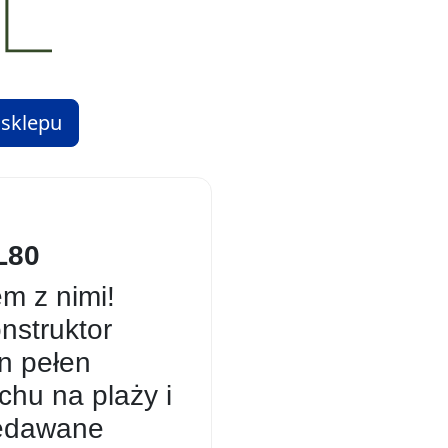
 sklepu
L80
em z nimi!
nstruktor
n pełen
chu na plaży i
zedawane