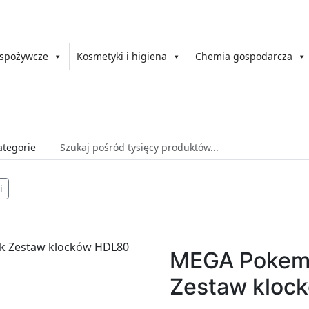
 spożywcze
Kosmetyki i higiena
Chemia gospodarcza
i
MEGA Pokemo
Zestaw kloc