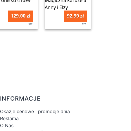
129.00 zł
92.99 zł
szt
szt
INFORMACJE
Okazje cenowe i promocje dnia
Reklama
O Nas