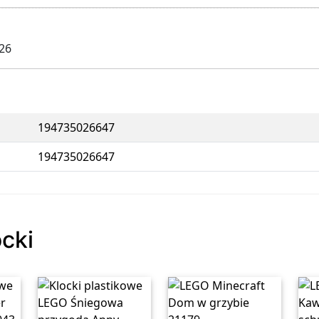
026
194735026647
194735026647
ocki