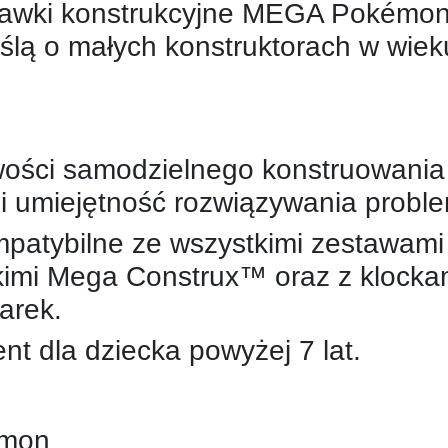
bawki konstrukcyjne MEGA Pokémon
lą o małych konstruktorach w wieku
wości samodzielnego konstruowania d
i umiejętność rozwiązywania probl
mpatybilne ze wszystkimi zestawami
kimi Mega Construx™ oraz z klocka
arek.
nt dla dziecka powyżej 7 lat.
emon