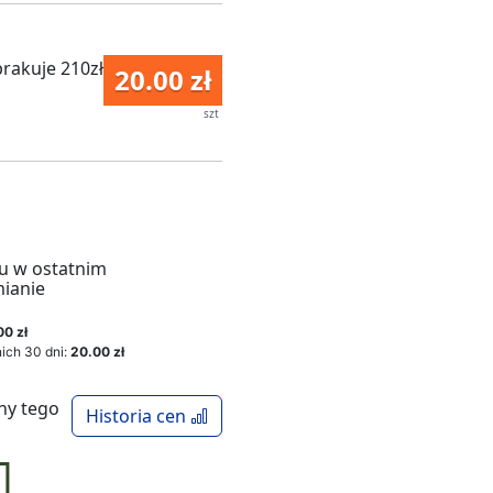
rakuje 210zł
20.00 zł
szt
u w ostatnim
mianie
00 zł
ich 30 dni:
20.00 zł
ny tego
Historia cen