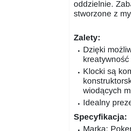
oddzielnie. Za
stworzone z myś
Zalety:
Dzięki możli
kreatywność 
Klocki są ko
konstruktors
wiodących m
Idealny preze
Specyfikacja:
Marka: Pok