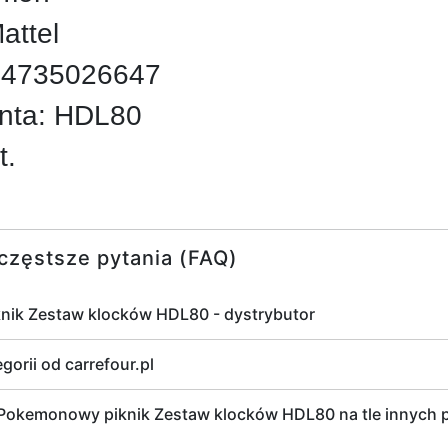
attel
94735026647
nta: HDL80
t.
częstsze pytania (FAQ)
ik Zestaw klocków HDL80 - dystrybutor
gorii od carrefour.pl
kemonowy piknik Zestaw klocków HDL80 na tle innych p