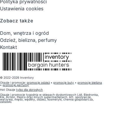
Polityka prywatności
Ustawienia cookies
Zobacz także
Dom, wnętrza i ogród
Odzież, bielizna, perfumy
Kontakt
© 2022-2026 Inventory
Okazje i promocje:
promocje odzież
•
promocje buty
•
promocje bielizna
•
promocje perfumy
Hot Okazje
tylko dla dorosłych
Okazje i promocje tygodnia w sklepach dyskontowych Lidl, Biedronka,
Kik, Action, Pepco oraz innych supermarketach. Art. spożywcze,
warzywa, mięso, wędliny, odzież, kosmetyki, chemia gospodarcza,
zabawki.