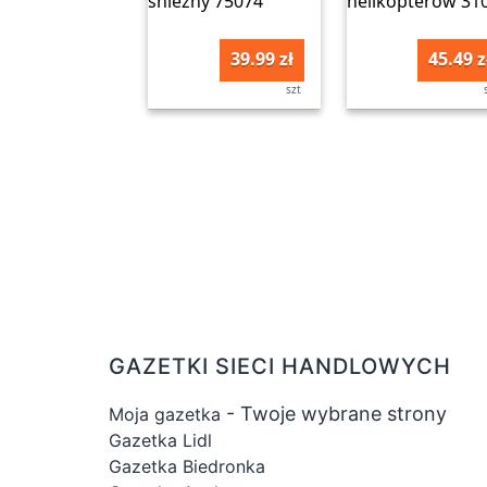
39.99 zł
45.49 z
szt
GAZETKI SIECI HANDLOWYCH
- Twoje wybrane strony
Moja gazetka
Gazetka Lidl
Gazetka Biedronka