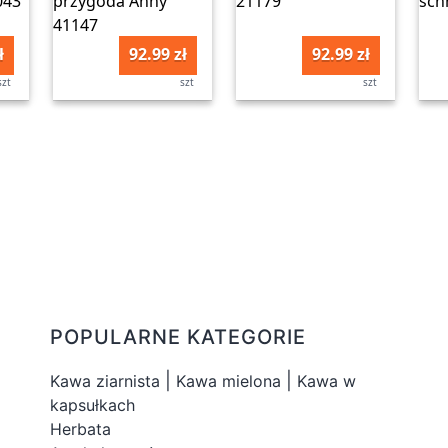
ł
92.99 zł
92.99 zł
szt
szt
szt
POPULARNE KATEGORIE
|
|
Kawa ziarnista
Kawa mielona
Kawa w
kapsułkach
Herbata