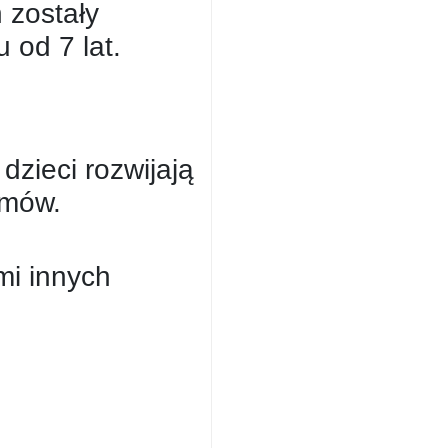
 zostały
 od 7 lat.
zieci rozwijają
emów.
mi innych