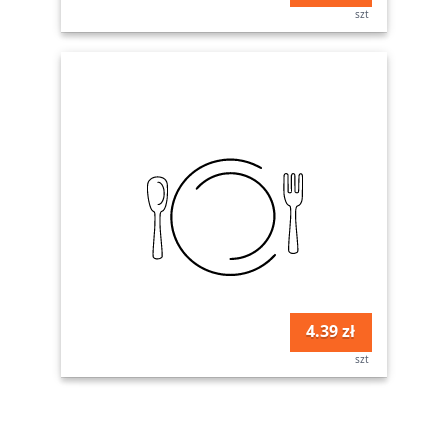
szt
4.39 zł
szt