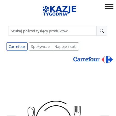
Przejdź
do
złap
treści
okazję!
Carrefour
Spożywcze
Napoje i soki