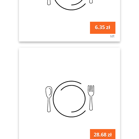
6.35 zł
szt
28.68 zł