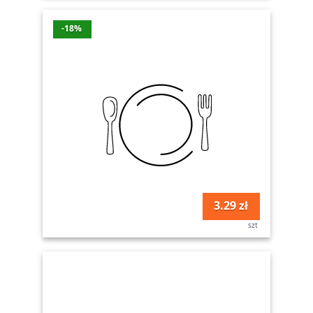
-18%
3.29 zł
szt