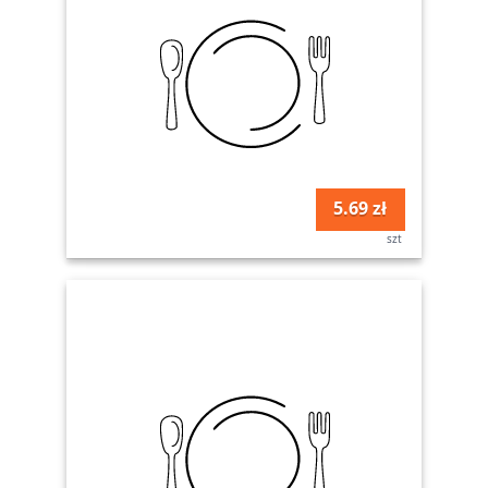
5.69 zł
szt