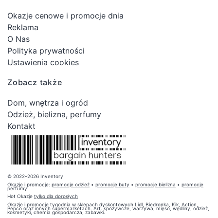
Okazje cenowe i promocje dnia
Reklama
O Nas
Polityka prywatności
Ustawienia cookies
Zobacz także
Dom, wnętrza i ogród
Odzież, bielizna, perfumy
Kontakt
© 2022-2026 Inventory
Okazje i promocje:
promocje odzież
•
promocje buty
•
promocje bielizna
•
promocje
perfumy
Hot Okazje
tylko dla dorosłych
Okazje i promocje tygodnia w sklepach dyskontowych Lidl, Biedronka, Kik, Action,
Pepco oraz innych supermarketach. Art. spożywcze, warzywa, mięso, wędliny, odzież,
kosmetyki, chemia gospodarcza, zabawki.