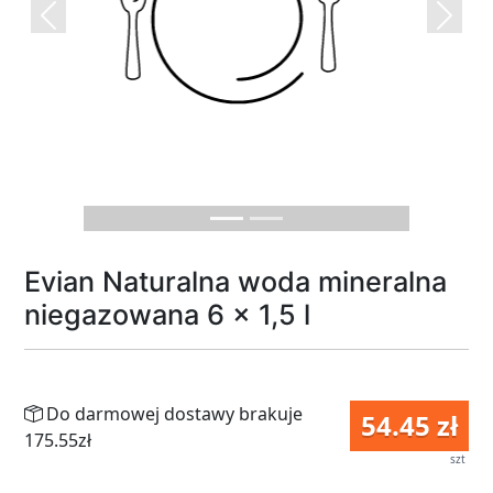
Previous
Next
Evian Naturalna woda mineralna
niegazowana 6 x 1,5 l
Do darmowej dostawy brakuje
54.45 zł
175.55zł
szt