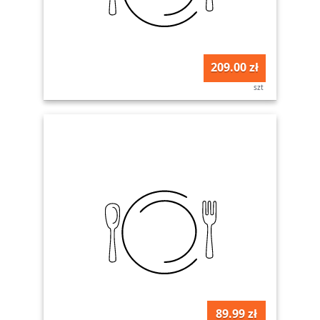
209.00 zł
szt
89.99 zł