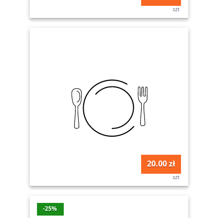
szt
20.00 zł
szt
-25%