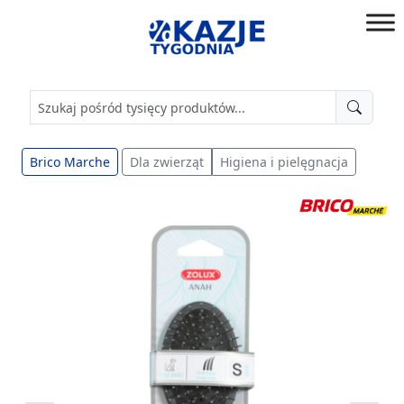
Przejdź
do
złap
treści
okazję!
Brico Marche
Dla zwierząt
Higiena i pielęgnacja