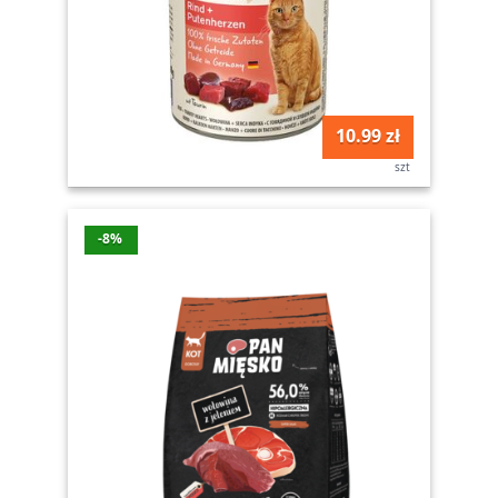
10.99 zł
szt
-8%