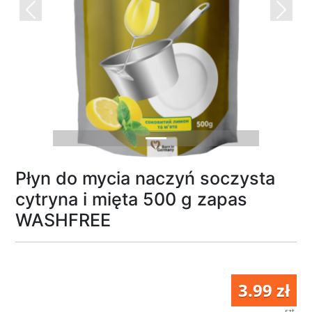
Previous
Next
Płyn do mycia naczyń soczysta
cytryna i mięta 500 g zapas
WASHFREE
3.99 zł
szt