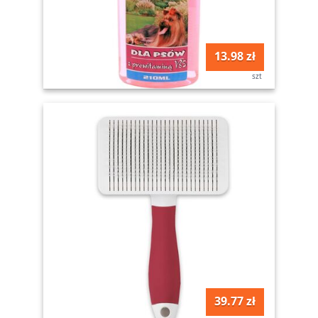
13.98 zł
szt
39.77 zł