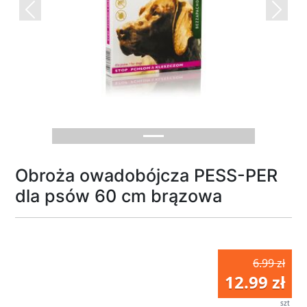
Previous
Next
Obroża owadobójcza PESS-PER
dla psów 60 cm brązowa
6.99 zł
12.99 zł
szt