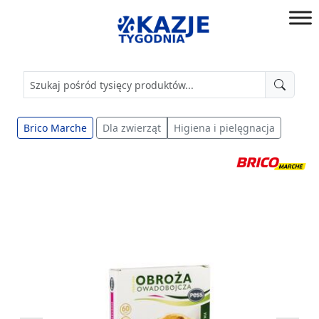
Przejdź
do
złap
treści
okazję!
Brico Marche
Dla zwierząt
Higiena i pielęgnacja