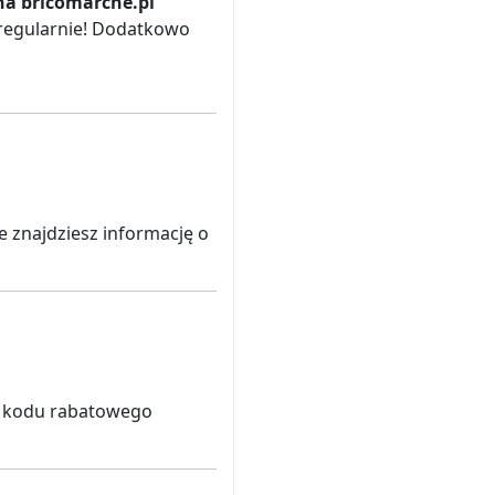
na bricomarche.pl
 regularnie! Dodatkowo
e znajdziesz informację o
i kodu rabatowego