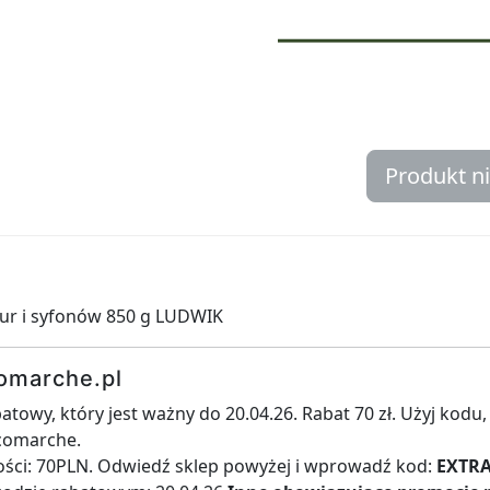
Produkt n
rur i syfonów 850 g LUDWIK
omarche.pl
towy, który jest ważny do 20.04.26. Rabat 70 zł. Użyj kodu, 
icomarche.
ści: 70PLN. Odwiedź sklep powyżej i wprowadź kod:
EXTR