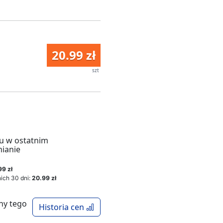
20.99 zł
szt
u w ostatnim
mianie
99 zł
ich 30 dni:
20.99 zł
ny tego
Historia cen