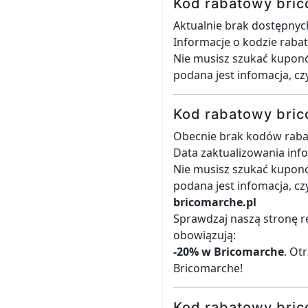
Kod rabatowy bric
Aktualnie brak dostępny
Informacje o kodzie raba
Nie musisz szukać kuponó
podana jest infomacja, cz
Kod rabatowy bric
Obecnie brak kodów raba
Data zaktualizowania inf
Nie musisz szukać kuponó
podana jest infomacja, cz
bricomarche.pl
Sprawdzaj naszą stronę r
obowiązują:
-20% w Bricomarche
. Ot
Bricomarche!
Kod rabatowy bric