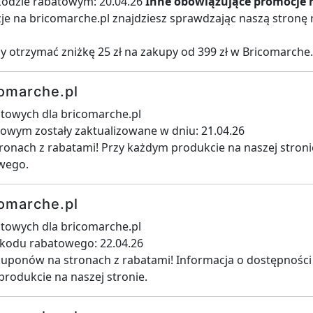
 kodzie rabatowym: 20.04.26
Inne obowiązujące promocje 
zje na bricomarche.pl znajdziesz sprawdzając naszą stronę
by otrzymać zniżkę 25 zł na zakupy od 399 zł w Bricomarche.
omarche.pl
towych dla bricomarche.pl
towym zostały zaktualizowane w dniu: 21.04.26
ronach z rabatami! Przy każdym produkcie na naszej stroni
wego.
omarche.pl
towych dla bricomarche.pl
i kodu rabatowego: 22.04.26
kuponów na stronach z rabatami! Informacja o dostępnośc
produkcie na naszej stronie.