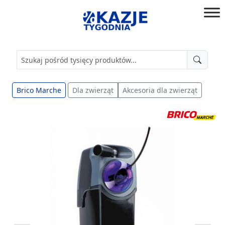
Przejdź
do
złap
treści
okazję!
Brico Marche
Dla zwierząt
Akcesoria dla zwierząt