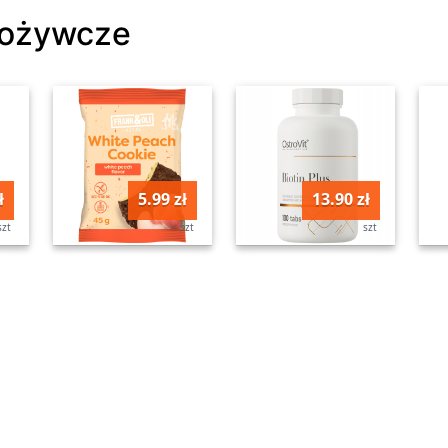
Spożywcze
ł
5.99 zł
13.90 zł
szt
szt
szt