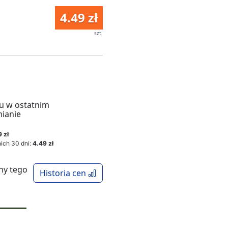
4.49 zł
szt
u w ostatnim
mianie
 zł
ich 30 dni:
4.49 zł
ny tego
Historia cen