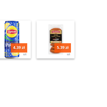
4.39 zł
5.39 zł
szt
szt