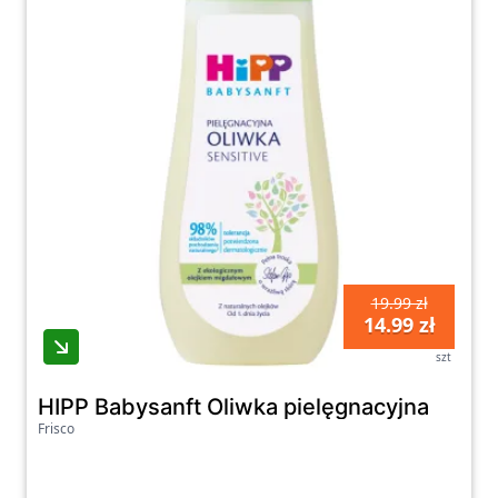
19.99 zł
14.99 zł
szt
HIPP Babysanft Oliwka pielęgnacyjna
Frisco