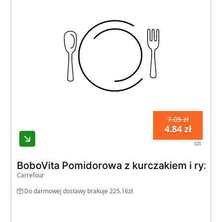
7.05 zł
4.84 zł
szt
BoboVita Pomidorowa z kurczakiem i ryżem
Carrefour
Do darmowej dostawy brakuje 225.16zł