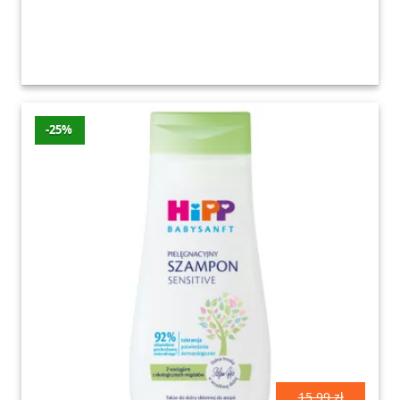
-25%
15.99 zł