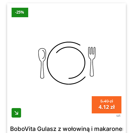
-25%
5.49 zł
4.12 zł
szt
BoboVita Gulasz z wołowiną i makaronem p