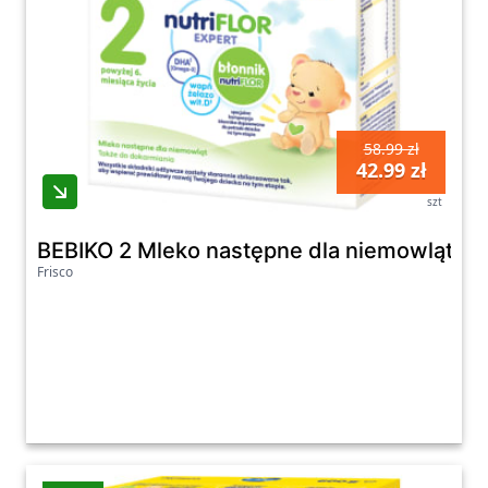
58.99 zł
42.99 zł
szt
BEBIKO 2 Mleko następne dla niemowląt pow
Frisco