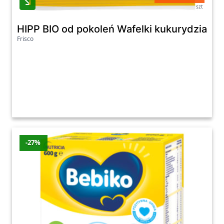
szt
HIPP BIO od pokoleń Wafelki kukurydziane 
Frisco
-27%