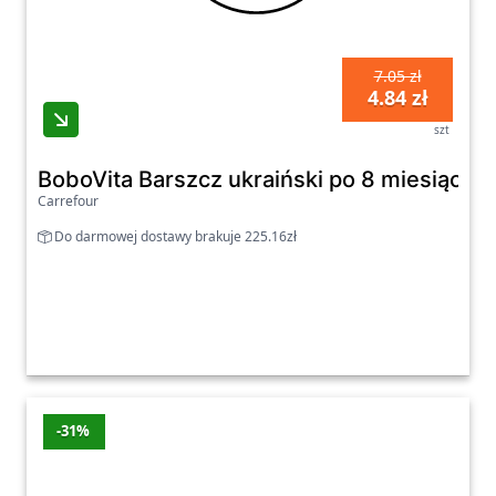
7.05 zł
4.84 zł
szt
BoboVita Barszcz ukraiński po 8 miesiącu 1
Carrefour
Do darmowej dostawy brakuje 225.16zł
-31%