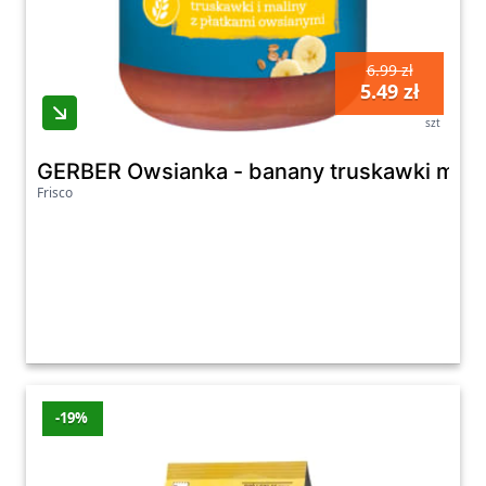
6.99 zł
5.49 zł
szt
GERBER Owsianka - banany truskawki malin
Frisco
-19%