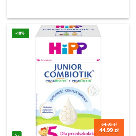
-18%
54.99 zł
44.99 zł