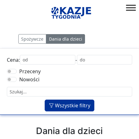
Przejdź
do
złap
treści
okazję!
Spożywcze
Dania dla dzieci
Cena:
-
Przeceny
Nowości
Wszystkie filtry
Dania dla dzieci