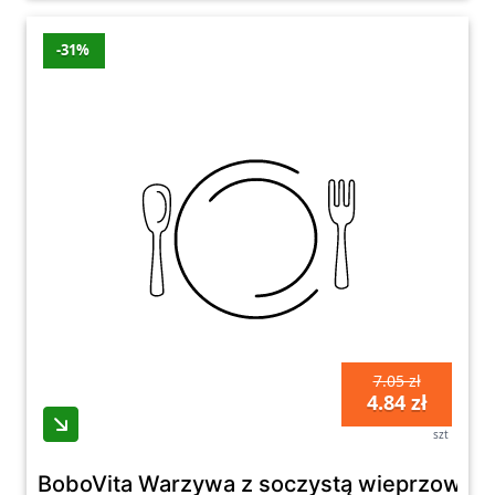
-31%
7.05 zł
4.84 zł
szt
BoboVita Warzywa z soczystą wieprzowiną 