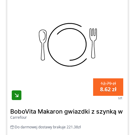
produkty dostosowane do różnych grup
wiekowych, które pomogą Ci zadbać o
zdrową i zbilansowaną dietę Twojego dziecka.
Zapraszamy do zapoznania się z naszą ofertą
i wybierania zdrowych alternatyw dla
tradycyjnych dań dla najmłodszych!
12.79 zł
8.62 zł
szt
BoboVita Makaron gwiazdki z szynką w so
Carrefour
Do darmowej dostawy brakuje 221.38zł