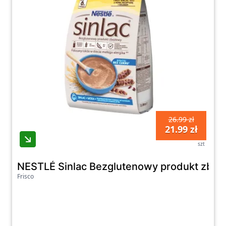
26.99 zł
21.99 zł
szt
NESTLÉ Sinlac Bezglutenowy produkt zboż
Frisco