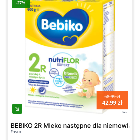
-27%
58.99 zł
42.99 zł
szt
BEBIKO 2R Mleko następne dla niemowląt po
Frisco