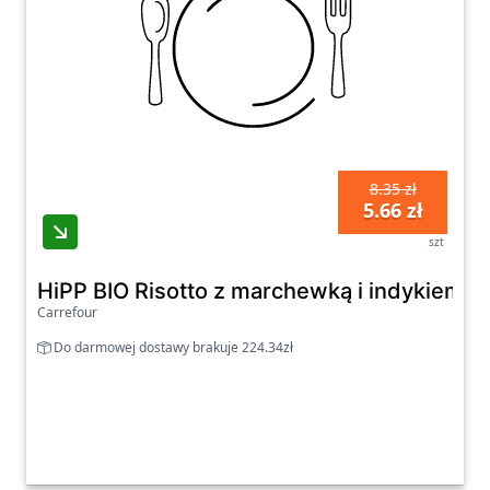
8.35 zł
5.66 zł
szt
HiPP BIO Risotto z marchewką i indykiem po
Carrefour
Do darmowej dostawy brakuje 224.34zł