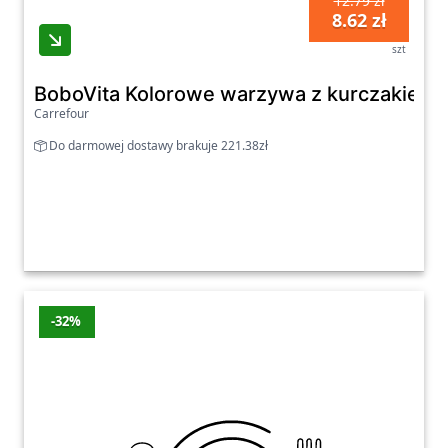
12.79 zł
8.62 zł
szt
BoboVita Kolorowe warzywa z kurczakiem i 
Carrefour
Do darmowej dostawy brakuje 221.38zł
-32%