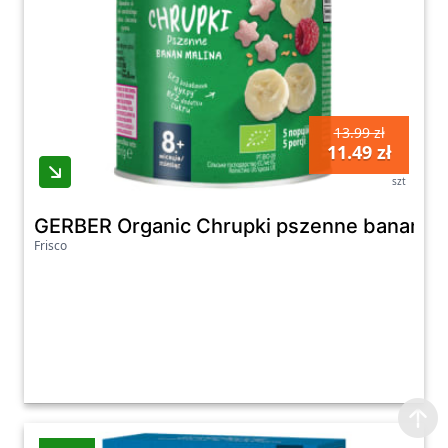
13.99 zł
11.49 zł
szt
GERBER Organic Chrupki pszenne banan mal
Frisco