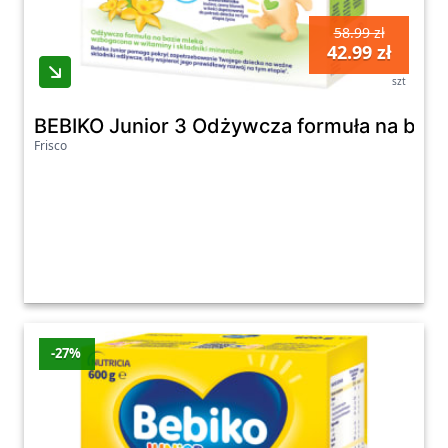
58.99 zł
42.99 zł
szt
BEBIKO Junior 3 Odżywcza formuła na bazie
Frisco
-27%