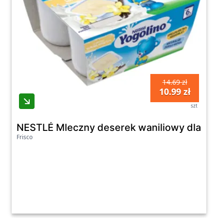
14.69 zł
10.99 zł
szt
NESTLÉ Mleczny deserek waniliowy dla nie
Frisco