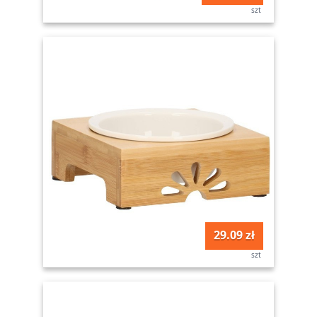
szt
29.09 zł
szt