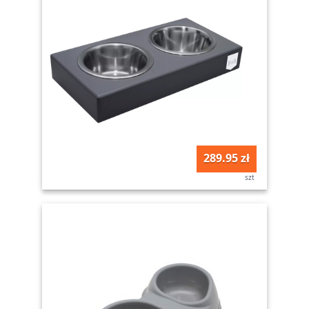
289.95 zł
szt