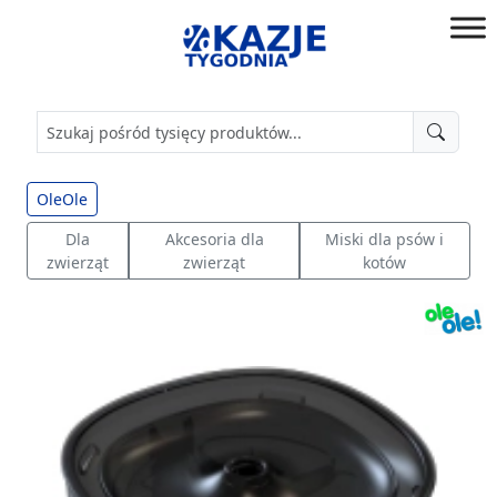
Przejdź
do
złap
treści
okazję!
OleOle
Dla
Akcesoria dla
Miski dla psów i
zwierząt
zwierząt
kotów